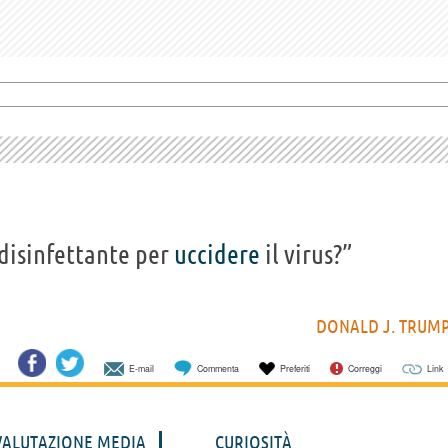
disinfettante per
uccidere
il virus?”
DONALD J. TRUM
E-mail
Commenta
Preferiti
Correggi
Link
VALUTAZIONE MEDIA
CURIOSITÀ