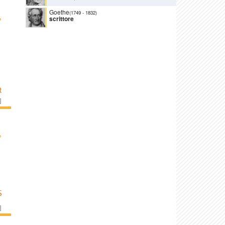
Goethe
(1749
-
1832)
›
scrittore
R
]
›
S
]