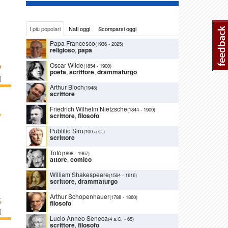
I più popolari
Nati oggi
Scomparsi oggi
Papa Francesco
(1936
-
2025)
religioso
,
papa
Oscar Wilde
(1854
-
1900)
P
poeta
,
scrittore
,
drammaturgo
]
Arthur Bloch
(1948)
scrittore
Friedrich Wilhelm Nietzsche
(1844
-
1900)
›
scrittore
,
filosofo
Publilio Siro
(100 a.C.)
scrittore
Totò
(1898
-
1967)
attore
,
comico
William Shakespeare
(1564
-
1616)
scrittore
,
drammaturgo
Arthur Schopenhauer
(1788
-
1860)
G
filosofo
]
Lucio Anneo Seneca
(4 a.C.
-
65)
scrittore
,
filosofo