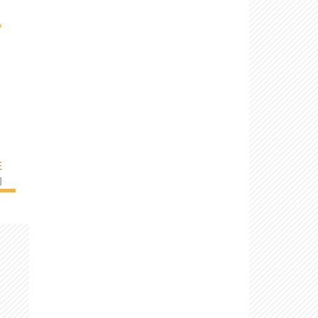
›
E
]