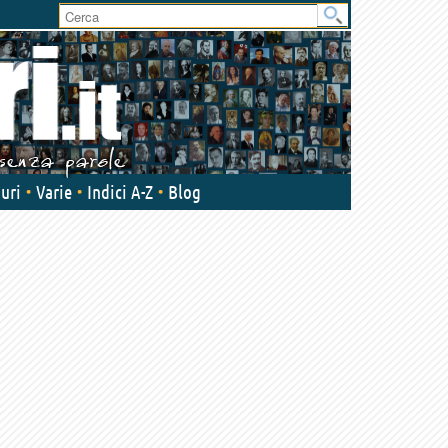
User
area
uri
Varie
Indici A-Z
Blog