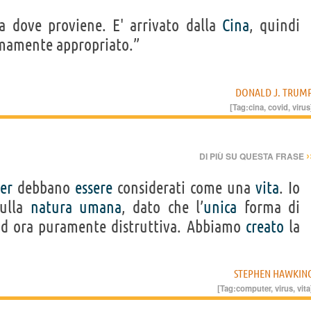
 dove proviene. E' arrivato dalla
Cina
, quindi
mamente appropriato.”
DONALD J. TRUM
[Tag:
cina
,
covid
,
virus
›
DI PIÙ SU QUESTA FRASE
er
debbano
essere
considerati come una
vita
. Io
sulla
natura
umana
, dato che l’
unica
forma di
ad ora puramente distruttiva. Abbiamo
creato
la
STEPHEN HAWKIN
[Tag:
computer
,
virus
,
vita