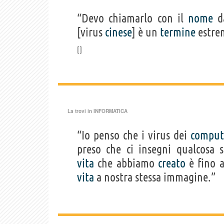
“Devo chiamarlo con il
nome
da
[virus
cinese
] è un
termine
estre
La trovi in
INFORMATICA
“Io penso che i virus dei
comput
preso che ci insegni qualcosa 
vita
che abbiamo
creato
è fino 
vita
a nostra stessa immagine.”