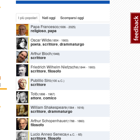
›
I più popolari
Nati oggi
Scomparsi oggi
Papa Francesco
(1936
-
2025)
religioso
,
papa
Oscar Wilde
(1854
-
1900)
poeta
,
scrittore
,
drammaturgo
Arthur Bloch
(1948)
scrittore
Friedrich Wilhelm Nietzsche
(1844
-
1900)
scrittore
,
filosofo
I
Publilio Siro
(100 a.C.)
scrittore
]
Totò
(1898
-
1967)
attore
,
comico
›
William Shakespeare
(1564
-
1616)
scrittore
,
drammaturgo
Arthur Schopenhauer
(1788
-
1860)
filosofo
Lucio Anneo Seneca
(4 a.C.
-
65)
scrittore
,
filosofo