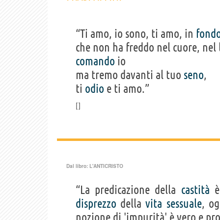
“Ti amo, io sono, ti amo, in
fond
che non ha freddo nel cuore, nel 
comando
io
ma tremo davanti al tuo
seno
,
ti
odio
e ti amo.”
Dal libro:
L'ANTICRISTO
“La predicazione della
castità
è 
disprezzo
della
vita
sessuale
, o
nozione di 'impurità' è vero e pr