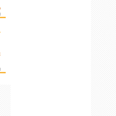
O
]
›
E
]