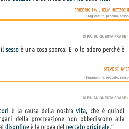
FRIEDRICH WILHELM NIETZSCH
[Tag:
castità
,
peccato
,
sesso
›
DI PIÙ SU QUESTA FRASE
 il
sesso
è una cosa sporca. E io lo adoro perché è
STEVE SOHME
[Tag:
mamma
,
peccato
,
sesso
›
DI PIÙ SU QUESTA FRASE
tori
è la causa della nostra
vita
, che è quindi
organi della procreazione non obbediscono alla
al
disordine
è la prova del
peccato
originale
.”