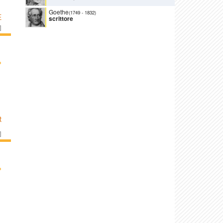
Goethe
(1749
-
1832)
E
scrittore
]
›
R
]
›