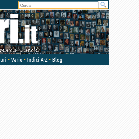
User
area
uri
Varie
Indici A-Z
Blog