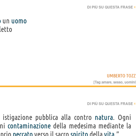
›
DI PIÙ SU QUESTA FRASE
o
un
uomo
letto
UMBERTO TOZZ
[Tag:
amare
,
sesso
,
uomini
›
DI PIÙ SU QUESTA FRASE
istigazione pubblica alla contro
natura
. Ogni
gni
contaminazione
della medesima mediante la
oprio
peccato
verso il sacro
spirito
della
vita
.”