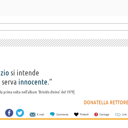
nzio
si intende
 serva
innocente
.”
 la prima volta nell'album 'Brivido divino' del 1979
DONATELLA RETTOR
E-mail
Commenta
Preferiti
Correggi
Link