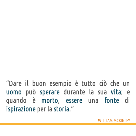
Condividi
Tweet
Personaggi affini per
PROFESSIONE
CONTENUTI
“Dare il buon esempio è tutto ciò che un
uomo
può
sperare
durante la sua
vita
; e
quando è
morto
,
essere
una
fonte
di
ispirazione
per la
storia
.”
WILLIAM MCKINLEY