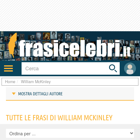
Toggle
search
bar
Attiva/disattiva
User
navigazione
area
Home
William McKinley
MOSTRA DETTAGLI AUTORE
Frasi di William McKinley
TUTTE LE FRASI DI WILLIAM MCKINLEY