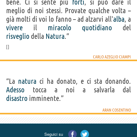
bene. Ci si sente più
forti
, si può dare il
meglio di noi stessi. Provate qualche volta –
già molti di voi lo fanno – ad alzarvi all'
alba
, a
vivere
il
miracolo
quotidiano
del
risveglio
della
Natura
.”
CARLO AZEGLIO CIAMPI
“La
natura
ci ha donato, e ci sta donando.
Adesso
tocca a noi a salvarla dal
disastro
imminente.”
ARAN COSENTINO
Seguici su