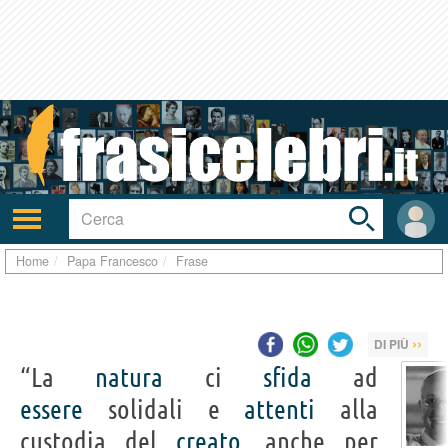
Toggle
search
bar
Attiva/disattiva
User
navigazione
area
Home
Papa Francesco
Frase
››
DI PIÙ
“La
natura
ci
sfida
ad
essere
solidali e
attenti
alla
custodia del
creato
, anche per