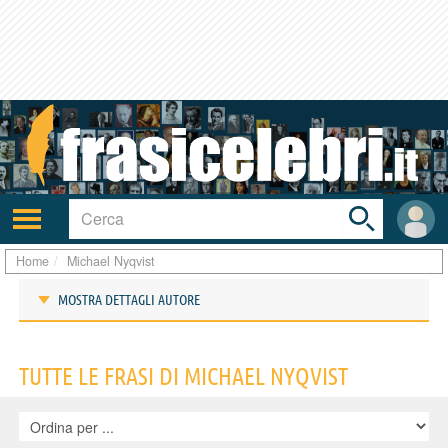
Toggle
search
bar
Attiva/disattiva
User
navigazione
area
Home
Michael Nyqvist
MOSTRA DETTAGLI AUTORE
Frasi di Michael Nyqvist
TUTTE LE FRASI DI MICHAEL NYQVIST