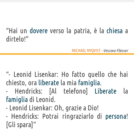
IDENTIKIT E DATI ANAGRAFICI
“Hai un
dovere
verso la patria, è la
chiesa
a
Nome
Rolf Åke Mikael
dirtelo!”
Cognome
Nyqvist
Pseudonimo
Michael Nyqvist
Nato
8 novembre 1960
MICHAEL NYQVIST
- Vescovo Fliesser
Morto
27 giugno 2017
Sesso
maschile
Nazionalità
svedese
Segno zodiacale
Scorpione
“- Leonid Lisenkar: Ho fatto quello che hai
FILM DI MICHAEL NYQVIST
chiesto, ora
liberate
la mia
famiglia
.
- Hendricks: [Al telefono]
Liberate
la
famiglia
di Leonid.
- Leonid Lisenkar: Oh, grazie a Dio!
- Hendricks: Potrai ringraziarlo di
persona
!
La vita nascosta
Hunter Killer -
Mission:
La ragazza che
[Gli spara]”
-...
Caccia...
Impossible -...
giocava...