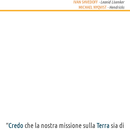
IVAN SHVEDOFF
- Leonid Lisenker
Acquista film con Michael Nyqvist su
MICHAEL NYQVIST
- Hendricks
Frasi, citazioni e aforismi di Michael Nyqvist
5
IN ITALIANO
Personaggi affini per
CAST
GENERI
“
Credo
che la nostra missione sulla
Terra
sia di