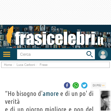
Toggle
search
bar
Attiva/disattiva
User
navigazione
area
Home
Luca Carboni
Frase
››
DI PIÙ
“Ho bisogno d'
amore
e di un po' di
verità
e di un giorno migliore e non del