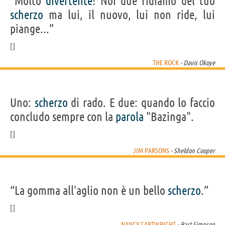
“Molto
divertente
! Noi due ridiamo del tuo
scherzo
ma lui, il nuovo, lui non ride, lui
piange...”
THE ROCK
- Davis Okoye
Uno:
scherzo
di rado. E due: quando lo faccio
concludo sempre con la
parola
"Bazinga".
JIM PARSONS
- Sheldon Cooper
“La gomma all'aglio non è un bello
scherzo
.”
NANCY CARTWRIGHT
- Bart Simpson