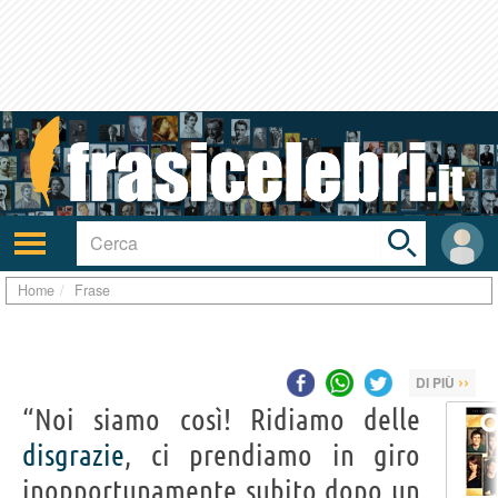
Toggle
search
bar
Attiva/disattiva
User
navigazione
area
Home
Frase
››
DI PIÙ
“Noi siamo così! Ridiamo delle
disgrazie
, ci prendiamo in giro
inopportunamente subito dopo un