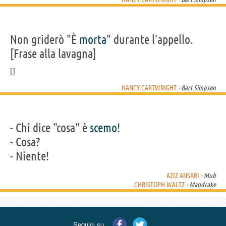
Non griderò "È
morta
" durante l'appello.
[Frase alla lavagna]
NANCY CARTWRIGHT
- Bart Simpson
- Chi dice "cosa" è
scemo
!
- Cosa?
- Niente!
AZIZ ANSARI
- Mub
CHRISTOPH WALTZ
- Mandrake
Seguici su