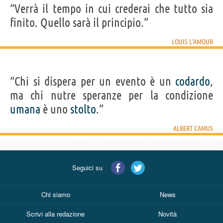
“Verrà il tempo in cui crederai che tutto sia
finito. Quello sarà il principio.”
LOUIS L'AMOUR
“Chi si dispera per un evento è un
codardo
,
ma chi nutre speranze per la condizione
umana
è uno
stolto
.”
ALBERT CAMUS
Seguici su
Chi siamo
News
Scrivi alla redazione
Novità