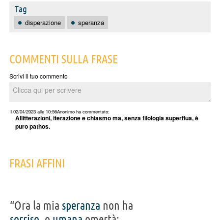
Tag
disperazione
speranza
COMMENTI SULLA FRASE
Scrivi il tuo commento
Il 02/04/2023 alle 10:56
Anonimo
ha commentato:
Allitterazioni, iterazione e chiasmo ma, senza filologia superflua, è
puro pathos.
FRASI AFFINI
“Ora la mia
speranza
non ha
sorriso
, o
umana
omertà: