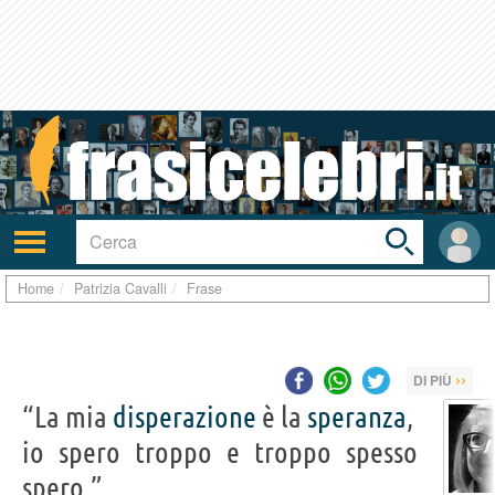
Toggle
search
bar
Attiva/disattiva
User
navigazione
area
Home
Patrizia Cavalli
Frase
››
DI PIÙ
“La mia
disperazione
è la
speranza
,
io spero troppo e troppo spesso
spero.”