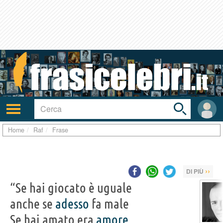
Toggle
search
bar
Attiva/disattiva
User
navigazione
area
Home
Raf
Frase
››
DI PIÙ
“Se hai giocato è uguale
anche se
adesso
fa male
Se hai amato era
amore
,