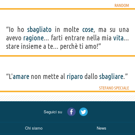
RANDOM
“Io ho
sbagliato
in molte
cose
, ma su una
avevo
ragione
... farti entrare nella mia
vita
...
stare insieme a te... perchè ti amo!”
“L'
amare
non mette al
riparo
dallo
sbagliare
.”
STEFANO SPECIALE
Seguici su
Chi siamo
News