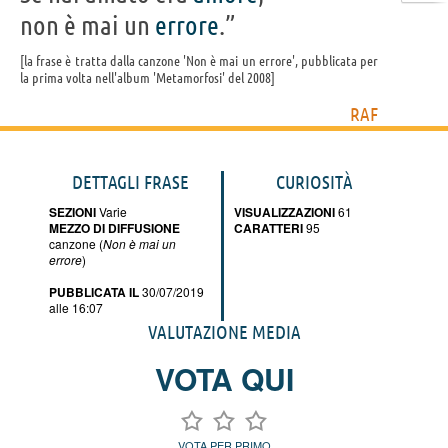
non è mai un
errore
.”
la frase è tratta dalla canzone 'Non è mai un errore', pubblicata per
la prima volta nell'album 'Metamorfosi' del 2008
RAF
DETTAGLI FRASE
CURIOSITÀ
SEZIONI
Varie
VISUALIZZAZIONI
61
MEZZO DI DIFFUSIONE
CARATTERI
95
canzone (
Non è mai un
errore
)
PUBBLICATA IL
30/07/2019
alle 16:07
VALUTAZIONE MEDIA
VOTA QUI
VOTA PER PRIMO