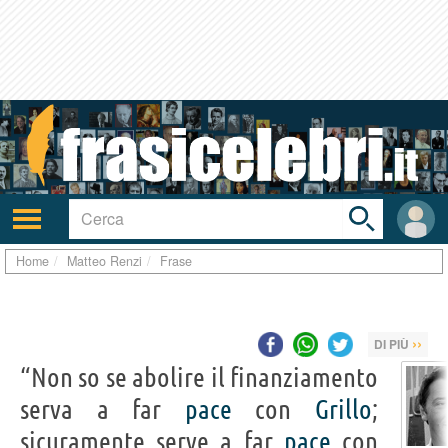
Toggle
search
bar
Attiva/disattiva
User
navigazione
area
Home
Matteo Renzi
Frase
››
DI PIÙ
“Non so se abolire il finanziamento
serva a far
pace
con
Grillo
;
sicuramente serve a far
pace
con