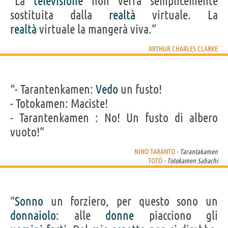
“La
televisione
non verrà semplicemente
sostituita dalla
realtà
virtuale. La
realtà
virtuale la mangerà viva.”
ARTHUR CHARLES CLARKE
“- Tarantenkamen:
Vedo
un fusto!
- Totokamen: Maciste!
- Tarantenkamen : No! Un fusto di albero
vuoto!”
NINO TARANTO
- Tarantakamen
TOTÒ
- Totokamen Sabachi
“
Sonno
un forziero, per questo sono un
donnaiolo
: alle
donne
piacciono gli