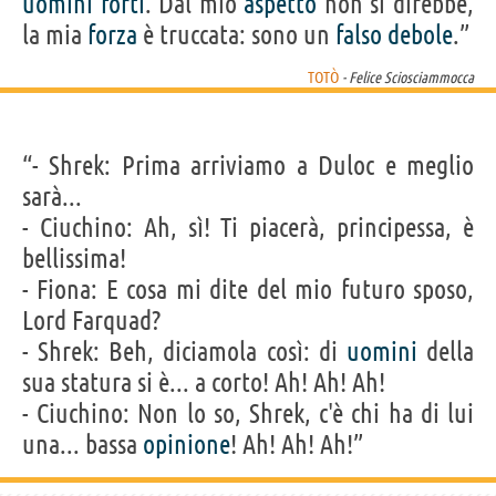
uomini
forti
. Dal mio
aspetto
non si direbbe,
la mia
forza
è truccata: sono un
falso
debole
.”
TOTÒ
- Felice Sciosciammocca
“- Shrek: Prima arriviamo a Duloc e meglio
sarà...
- Ciuchino: Ah, sì! Ti piacerà, principessa, è
bellissima!
- Fiona: E cosa mi dite del mio futuro sposo,
Lord Farquad?
- Shrek: Beh, diciamola così: di
uomini
della
sua statura si è... a corto! Ah! Ah! Ah!
- Ciuchino: Non lo so, Shrek, c'è chi ha di lui
una... bassa
opinione
! Ah! Ah! Ah!”