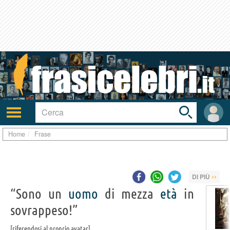
Toggle
search
bar
Attiva/disattiva
User
navigazione
area
Home
Frase
››
DI PIÙ
“Sono un
uomo
di mezza
età
in
sovrappeso!”
riferendosi al proprio avatar