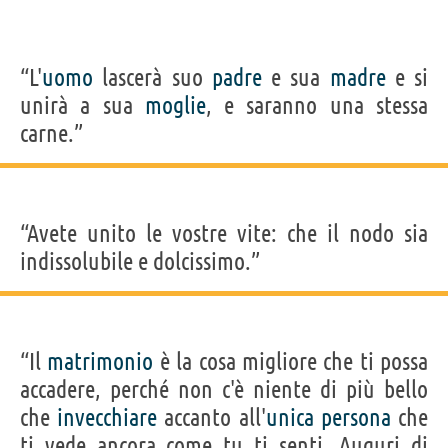
“L'
uomo
lascerà suo
padre
e sua
madre
e si
unirà a sua
moglie
, e saranno una stessa
carne.”
“Avete unito le vostre vite: che il nodo sia
indissolubile e dolcissimo.”
“Il
matrimonio
è la cosa migliore che ti possa
accadere, perché non c'è niente di più bello
che
invecchiare
accanto all'
unica
persona
che
ti vede ancora come tu ti senti. Auguri di