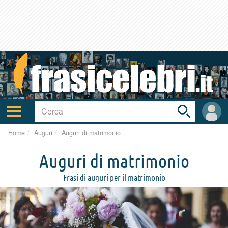
Toggle
search
bar
Attiva/disattiva
User
navigazione
area
Home
Auguri
Auguri di matrimonio
Auguri di matrimonio
Frasi di auguri per il matrimonio