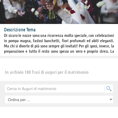
Descrizione Tema
Di sicuro le nozze sono una ricorrenza molto speciale, con celebrazioni
in pompa magna, fastosi banchetti, fiori profumati ed abiti eleganti.
Ma chi si diverte di più sono sempre gli invitati! Per gli sposi, invece, la
preparazione e tutto il resto sono spesso un vero e proprio stress. La
prima prova dura del matrimonio!
Per gli invitati, che cercano ispirazione per scrivere un biglietto di
auguri per un matrimonio a cui sono stati invitati, ecco qui una ottima
In archivio 100 frasi di auguri per il matrimonio
selezione di frasi di augurio matrimoniale. Per fare le congratulazioni
agli sposi per le loro nozze, per scrivere loro un biglietto romantico e
divertente, cercate tra le frasi che seguono.
Viva gli sposi!