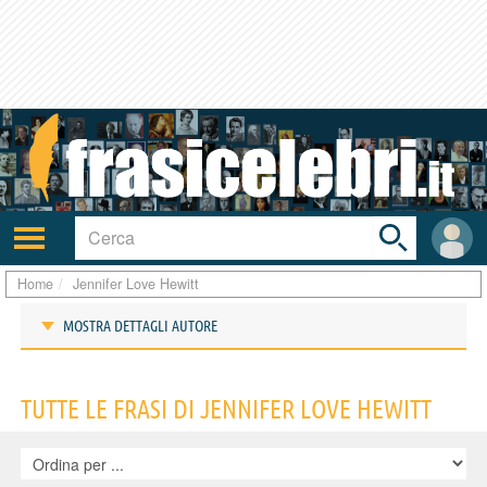
Toggle
search
bar
Attiva/disattiva
User
navigazione
area
Home
Jennifer Love Hewitt
MOSTRA DETTAGLI AUTORE
Frasi di Jennifer Love Hewitt
TUTTE LE FRASI DI JENNIFER LOVE HEWITT