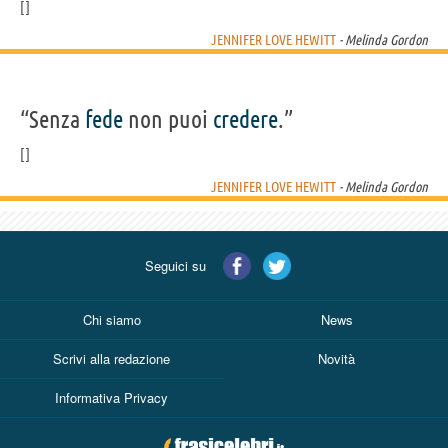
JENNIFER LOVE HEWITT
- Melinda Gordon
“Senza
fede
non puoi
credere
.”
JENNIFER LOVE HEWITT
- Melinda Gordon
Seguici su
Chi siamo
News
Scrivi alla redazione
Novità
Informativa Privacy