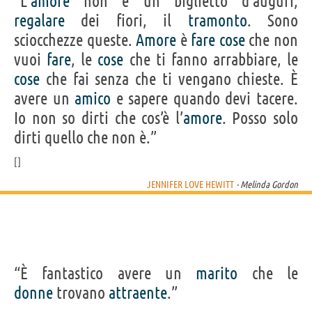
“L’
amore
non è un biglietto d’auguri,
regalare
dei fiori, il
tramonto
. Sono
sciocchezze queste.
Amore
è
fare
cose
che non
vuoi
fare
, le
cose
che ti fanno arrabbiare, le
cose
che fai senza che ti vengano chieste. È
avere un
amico
e sapere quando devi tacere.
Io non so dirti che cos’è l’
amore
. Posso solo
dirti quello che non è.”
JENNIFER LOVE HEWITT
- Melinda Gordon
“È fantastico avere un
marito
che le
donne
trovano
attraente
.”