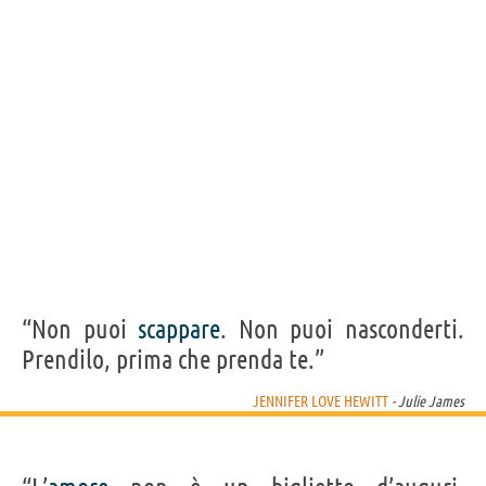
Acquista film/serie tv con Jennifer Love Hewitt su
Frasi, citazioni e aforismi di Jennifer Love Hewitt
6
IN ITALIANO
Personaggi affini per
CAST
GENERI
“Non puoi
scappare
. Non puoi nasconderti.
Prendilo, prima che prenda te.”
JENNIFER LOVE HEWITT
- Julie James