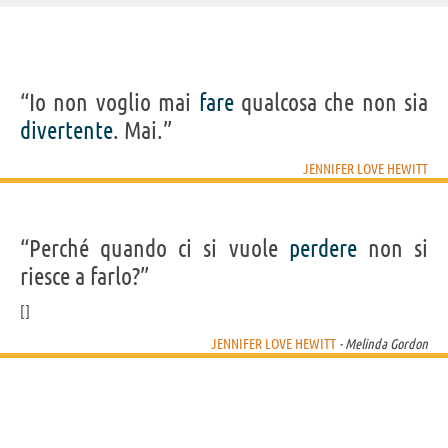
IDENTIKIT E DATI ANAGRAFICI
“Io non voglio mai
fare
qualcosa che non sia
Nome
Jennifer Love
divertente
. Mai.”
Cognome
Hewitt
Nato
21 febbraio 1979 a Waco
Sesso
femminile
JENNIFER LOVE HEWITT
Nazionalità
statunitense
Professione
attore
,
doppiatore
,
produttore cinematografico
,
cantante
Segno zodiacale
Pesci
“Perché quando ci si vuole
perdere
non si
FILM/SERIE TV DI JENNIFER LOVE HEWITT
riesce a farlo?”
JENNIFER LOVE HEWITT
- Melinda Gordon
So cosa hai fatto
Ghost
If Only
Heartbreakers -
Whisperer -...
Vizio...