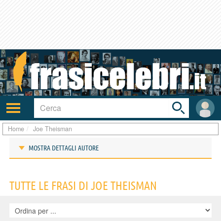
Toggle
search
bar
Attiva/disattiva
User
navigazione
area
Home
Joe Theisman
MOSTRA DETTAGLI AUTORE
Frasi di Joe Theisman
TUTTE LE FRASI DI JOE THEISMAN