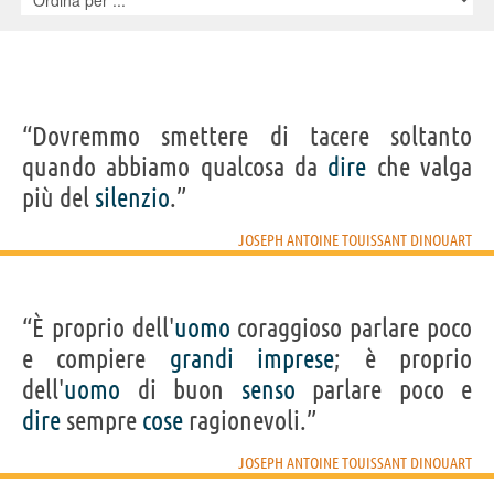
IDENTIKIT E DATI ANAGRAFICI
Nome
“Dovremmo smettere di tacere soltanto
Joseph Antoine Touissant
Cognome
Dinouart
quando abbiamo qualcosa da
dire
che valga
Nato
1716 a Amiens
Morto
1786 a Amiens
più del
silenzio
.”
Sesso
maschile
Nazionalità
francese
Professione
religioso
(
abate
)
JOSEPH ANTOINE TOUISSANT DINOUART
LIBRI DI JOSEPH ANTOINE TOUISSANT DINOUART
“È proprio dell'
uomo
coraggioso parlare poco
e compiere
grandi
imprese
; è proprio
dell'
uomo
di buon
senso
parlare poco e
dire
sempre
cose
ragionevoli.”
L'arte di tacere
JOSEPH ANTOINE TOUISSANT DINOUART
Acquista libri di Joseph Antoine Touissant Dinouart su