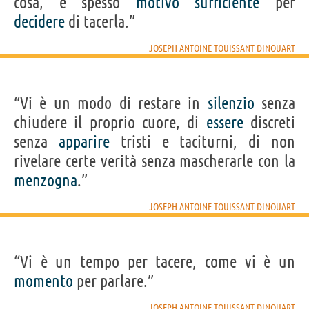
cosa, è spesso
motivo
sufficiente
per
decidere
di tacerla.”
JOSEPH ANTOINE TOUISSANT DINOUART
“Vi è un modo di restare in
silenzio
senza
chiudere il proprio cuore, di
essere
discreti
senza
apparire
tristi e taciturni, di non
rivelare certe verità senza mascherarle con la
menzogna
.”
JOSEPH ANTOINE TOUISSANT DINOUART
“Vi è un tempo per tacere, come vi è un
momento
per parlare.”
JOSEPH ANTOINE TOUISSANT DINOUART