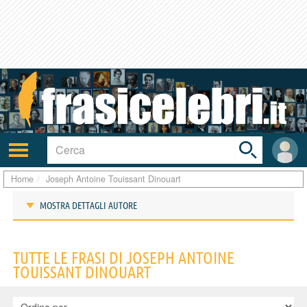
Toggle
search
bar
Attiva/disattiva
User
navigazione
area
Home
Joseph Antoine Touissant Dinouart
MOSTRA DETTAGLI AUTORE
Frasi di Joseph Antoine Touissant Dinouart
TUTTE LE FRASI DI JOSEPH ANTOINE
TOUISSANT DINOUART