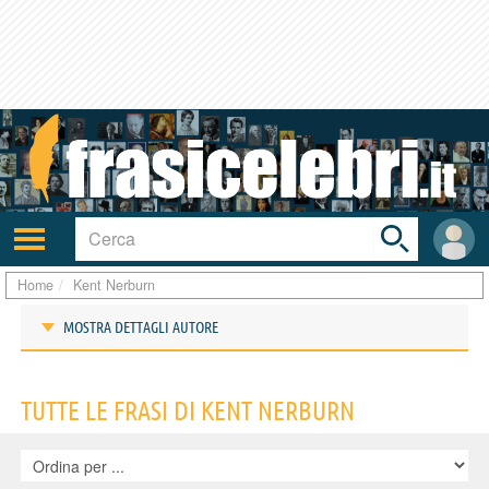
Toggle
search
bar
Attiva/disattiva
User
navigazione
area
Home
Kent Nerburn
MOSTRA DETTAGLI AUTORE
Frasi di Kent Nerburn
TUTTE LE FRASI DI KENT NERBURN