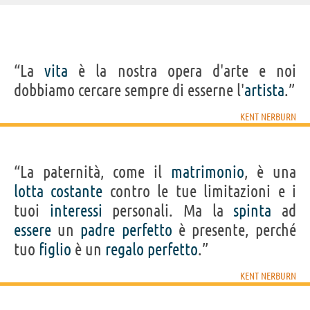
IDENTIKIT E DATI ANAGRAFICI
“La
vita
è la nostra opera d'arte e noi
Nome
Kent
dobbiamo cercare sempre di esserne l'
artista
.”
Cognome
Nerburn
Nato
3 luglio 1946
Sesso
maschile
KENT NERBURN
Nazionalità
statunitense
Professione
scrittore
Segno zodiacale
Cancro
“La paternità, come il
matrimonio
, è una
Acquista libri di Kent Nerburn su
lotta
costante
contro le tue limitazioni e i
tuoi
interessi
personali. Ma la
spinta
ad
Frasi, citazioni e aforismi di Kent Nerburn
essere
un
padre
perfetto
è presente, perché
3
IN ITALIANO
tuo
figlio
è un
regalo
perfetto
.”
KENT NERBURN
“La paternità, come il matrimonio, è una lotta
costante contro le tue limitazioni e i tuoi interessi