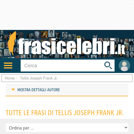
Toggle
search
bar
Attiva/disattiva
User
navigazione
area
Home
Tellis Joseph Frank Jr.
MOSTRA DETTAGLI AUTORE
Frasi di Tellis Joseph Frank Jr.
TUTTE LE FRASI DI TELLIS JOSEPH FRANK JR.