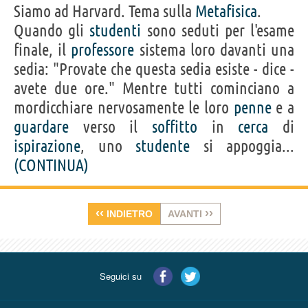
Siamo ad Harvard. Tema sulla
Metafisica
.
Quando gli
studenti
sono seduti per l'esame
finale, il
professore
sistema loro davanti una
sedia: "Provate che questa sedia esiste - dice -
avete due ore." Mentre tutti cominciano a
mordicchiare nervosamente le loro
penne
e a
guardare
verso il
soffitto
in
cerca
di
ispirazione
, uno
studente
si appoggia...
(CONTINUA)
‹‹
››
INDIETRO
AVANTI
Seguici su