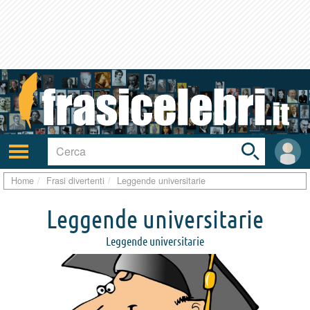
Toggle
search
bar
Attiva/disattiva
User
navigazione
area
Home
Frasi divertenti
Leggende universitarie
Leggende universitarie
Leggende universitarie