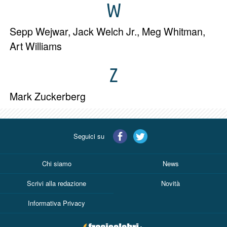
W
Sepp Wejwar
,
Jack Welch Jr.
,
Meg Whitman
,
Art Williams
Z
Mark Zuckerberg
Seguici su
Chi siamo
News
Scrivi alla redazione
Novità
Informativa Privacy