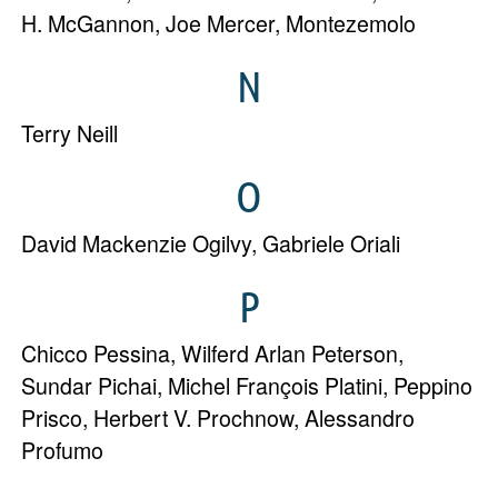
H. McGannon
,
Joe Mercer
,
Montezemolo
N
Terry Neill
O
David Mackenzie Ogilvy
,
Gabriele Oriali
P
Chicco Pessina
,
Wilferd Arlan Peterson
,
Sundar Pichai
,
Michel François Platini
,
Peppino
Prisco
,
Herbert V. Prochnow
,
Alessandro
Profumo