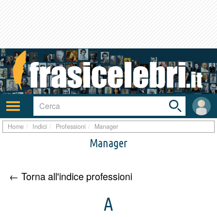
Toggle
search
bar
Attiva/disattiva
User
navigazione
area
Home
Indici
Professioni
Manager
Manager
← Torna all'indice professioni
A