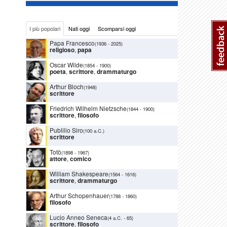
I più popolari
Nati oggi
Scomparsi oggi
Papa Francesco
(1936
-
2025)
religioso
,
papa
Oscar Wilde
(1854
-
1900)
poeta
,
scrittore
,
drammaturgo
Arthur Bloch
(1948)
scrittore
Friedrich Wilhelm Nietzsche
(1844
-
1900)
scrittore
,
filosofo
Publilio Siro
(100 a.C.)
scrittore
Totò
(1898
-
1967)
attore
,
comico
William Shakespeare
(1564
-
1616)
scrittore
,
drammaturgo
Arthur Schopenhauer
(1788
-
1860)
filosofo
Lucio Anneo Seneca
(4 a.C.
-
65)
scrittore
,
filosofo