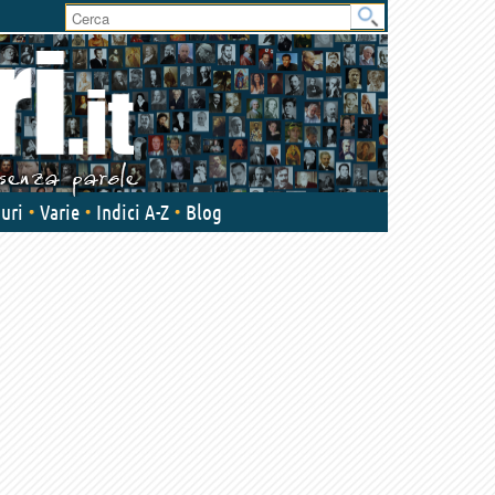
User
area
uri
Varie
Indici A-Z
Blog