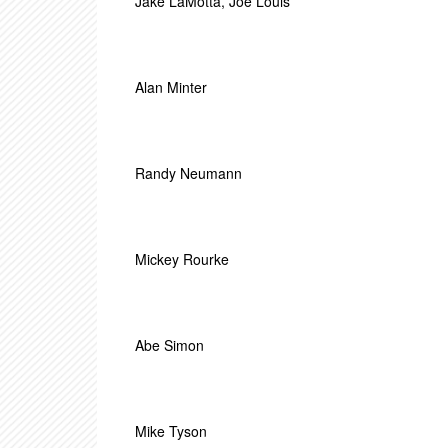
Jake LaMotta
,
Joe Louis
Alan Minter
Randy Neumann
Mickey Rourke
Abe Simon
Mike Tyson