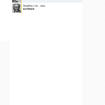
Goethe
(1749
-
1832)
scrittore