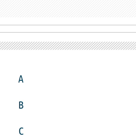
A
B
C