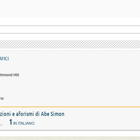
AFICI
chmond Hill
no
tazioni e aforismi di Abe Simon
1
IN ITALIANO