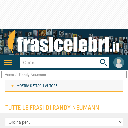
Toggle
search
bar
Attiva/disattiva
User
navigazione
area
Home
Randy Neumann
MOSTRA DETTAGLI AUTORE
Frasi di Randy Neumann
TUTTE LE FRASI DI RANDY NEUMANN