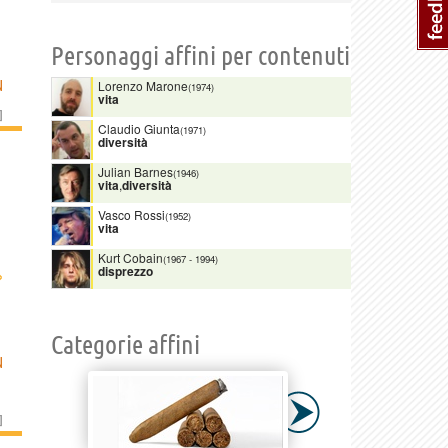
Personaggi affini per contenuti
N
Lorenzo Marone
(1974)
vita
]
Claudio Giunta
(1971)
diversità
Julian Barnes
(1946)
vita
,
diversità
Vasco Rossi
(1952)
vita
Kurt Cobain
(1967
-
1994)
disprezzo
›
Categorie affini
N
]