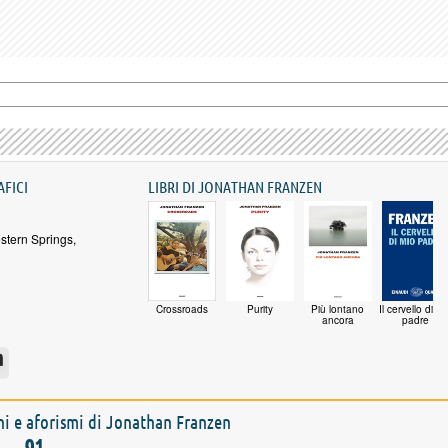
AFICI
LIBRI DI JONATHAN FRANZEN
stern Springs,
Crossroads
Purity
Più lontano
Il cervello di mi
ancora
padre
oni e aforismi di Jonathan Franzen