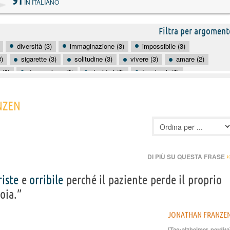
91
IN ITALIANO
Filtra per argoment
diversità (3)
immaginazione (3)
impossibile (3)
3)
sigarette (3)
solitudine (3)
vivere (3)
amare (2)
 (2)
depressione (2)
desideri (2)
facebook (2)
idea di sè (2)
individualismo (2)
inutilità (2)
leggere (2)
rrativa (2)
NZEN
›
DI PIÙ SU QUESTA FRASE
riste
e
orribile
perché il paziente perde il proprio
oia.”
JONATHAN FRANZE
[Tag:
alzheimer
,
perdita