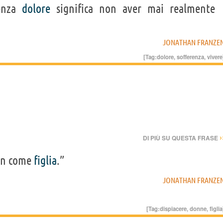
enza
dolore
significa non aver mai realmente
JONATHAN FRANZE
[Tag:
dolore
,
sofferenza
,
vivere
›
DI PIÙ SU QUESTA FRASE
on come
figlia
.”
JONATHAN FRANZE
[Tag:
dispiacere
,
donne
,
figlia