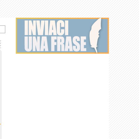
o
Libertà
Zona disagio
Come stare soli
Le correzioni
La
ventisettesima
città