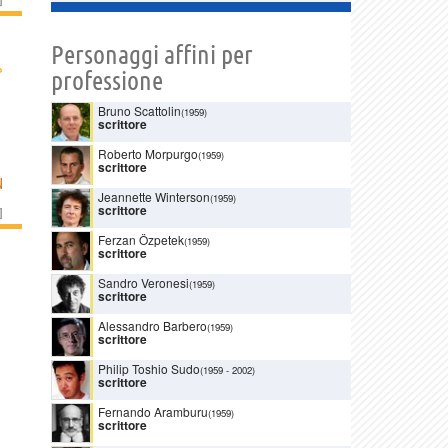
Personaggi affini per
›
professione
Bruno Scattolin
(1959)
scrittore
Roberto Morpurgo
(1959)
scrittore
N
Jeannette Winterson
(1959)
scrittore
]
Ferzan Özpetek
(1959)
scrittore
Sandro Veronesi
(1959)
scrittore
Alessandro Barbero
(1959)
scrittore
Philip Toshio Sudo
(1959
-
2002)
scrittore
Fernando Aramburu
(1959)
scrittore