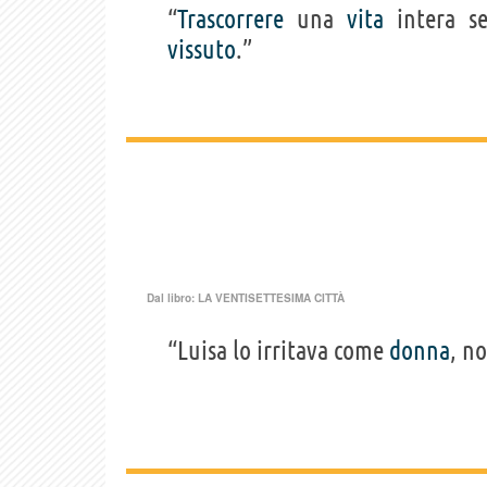
“
Trascorrere
una
vita
intera s
vissuto
.”
Dal libro:
LA VENTISETTESIMA CITTÀ
“Luisa lo irritava come
donna
, n