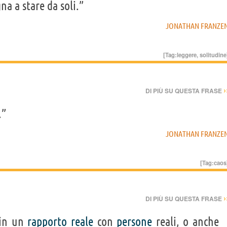
na a stare da soli.”
JONATHAN FRANZE
[Tag:
leggere
,
solitudine
›
DI PIÙ SU QUESTA FRASE
.”
JONATHAN FRANZE
[Tag:
caos
›
DI PIÙ SU QUESTA FRASE
 in un
rapporto
reale
con
persone
reali, o anche