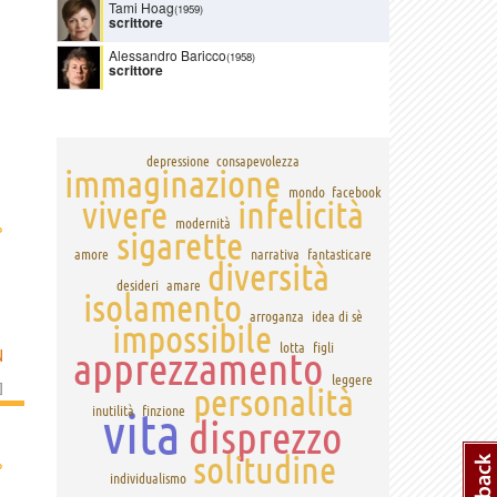
Tami Hoag
(1959)
scrittore
Alessandro Baricco
(1958)
scrittore
depressione
consapevolezza
immaginazione
mondo
facebook
vivere
infelicità
›
modernità
sigarette
amore
narrativa
fantasticare
diversità
desideri
amare
isolamento
arroganza
idea di sè
impossibile
lotta
figli
apprezzamento
N
leggere
]
personalità
vita
inutilità
finzione
disprezzo
solitudine
›
individualismo