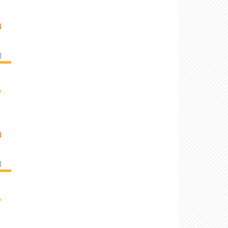
N
]
›
N
]
›