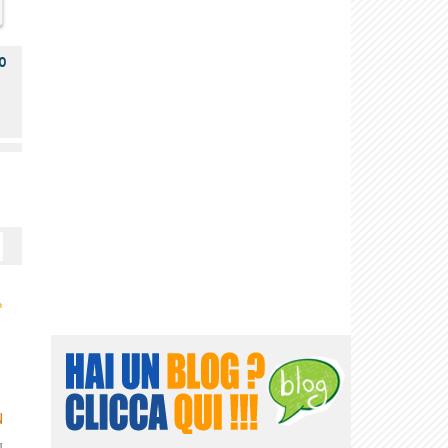
o
›
N
]