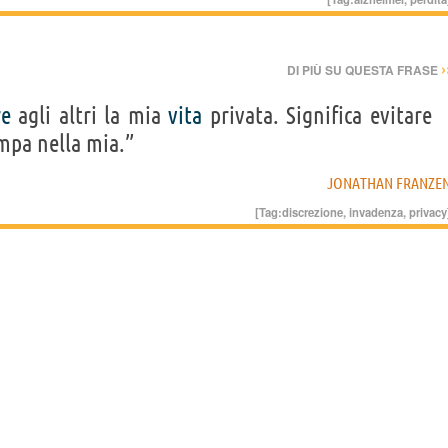
›
DI PIÙ SU QUESTA FRASE
re
agli altri la mia
vita
privata. Significa evitare
ompa nella mia.”
JONATHAN FRANZE
[Tag:
discrezione
,
invadenza
,
privacy