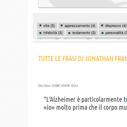
vita (5)
apprezzamento (4)
disprezzo (4)
infelicità (3)
isolamento (3)
personalità (
amore (2)
arroganza (2)
consapevolezza
fantasticare (2)
figli (2)
finzione (2)
lotta (2)
modernità (2)
mondo (2)
na
TUTTE LE FRASI DI JONATHAN FRA
Dal libro:
COME STARE SOLI
“L’Alzheimer è particolarmente
t
«io» molto prima che il corpo mu