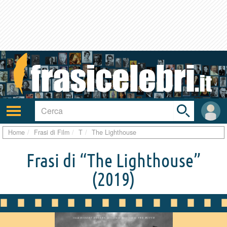
Toggle
search
bar
Attiva/disattiva
User
navigazione
area
Home
Frasi di Film
T
The Lighthouse
Frasi di “The Lighthouse”
(2019)