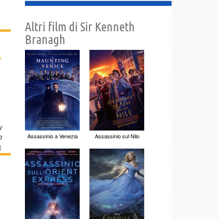
Altri film di Sir Kenneth
Branagh
›
y
Assassinio a Venezia
Assassinio sul Nilo
o
]