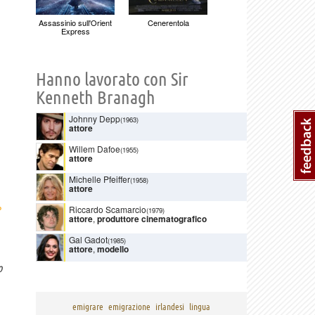
Assassinio sull'Orient
Cenerentola
Express
Hanno lavorato con Sir
Kenneth Branagh
Johnny Depp
(1963)
attore
Willem Dafoe
(1955)
attore
Michelle Pfeiffer
(1958)
attore
›
Riccardo Scamarcio
(1979)
attore
,
produttore cinematografico
Gal Gadot
(1985)
attore
,
modello
o
emigrare
emigrazione
irlandesi
lingua