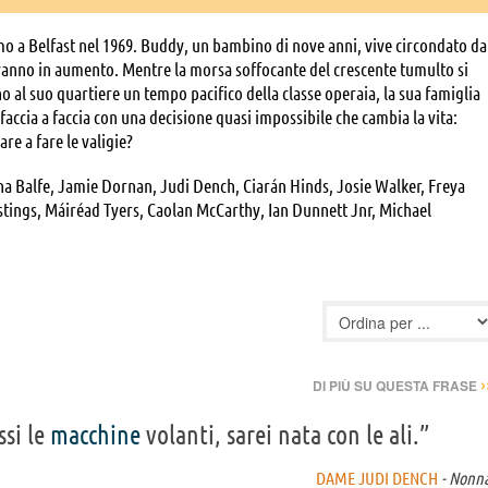
mo a Belfast nel 1969. Buddy, un bambino di nove anni, vive circondato da
vanno in aumento. Mentre la morsa soffocante del crescente tumulto si
o al suo quartiere un tempo pacifico della classe operaia, la sua famiglia
faccia a faccia con una decisione quasi impossibile che cambia la vita:
are a fare le valigie?
ona Balfe, Jamie Dornan, Judi Dench, Ciarán Hinds, Josie Walker, Freya
stings, Máiréad Tyers, Caolan McCarthy, Ian Dunnett Jnr, Michael
›
DI PIÙ SU QUESTA FRASE
ssi le
macchine
volanti, sarei nata con le ali.”
DAME JUDI DENCH
- Nonn