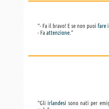
“- Fa il bravo! E se non puoi
fare
i
- Fa
attenzione
.”
“Gli
irlandesi
sono nati per emig