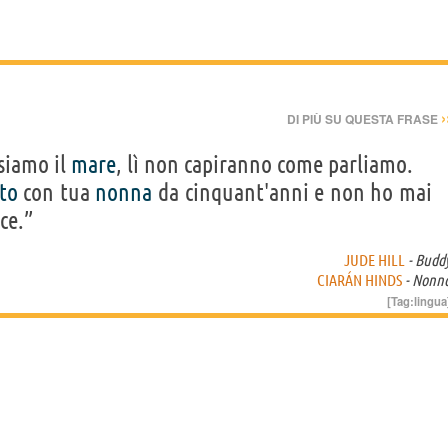
›
DI PIÙ SU QUESTA FRASE
siamo il
mare
, lì non capiranno come parliamo.
to
con tua
nonna
da cinquant'anni e non ho mai
ce.”
JUDE HILL
- Budd
CIARÁN HINDS
- Nonn
[Tag:
lingua