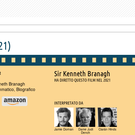
21)
Sir Kenneth Branagh
t
HA DIRETTO QUESTO FILM NEL 2021
eth Branagh
atico, Biografico
u
INTERPRETATO DA
Jamie Dornan
Dame Judi
Ciarán Hinds
Dench