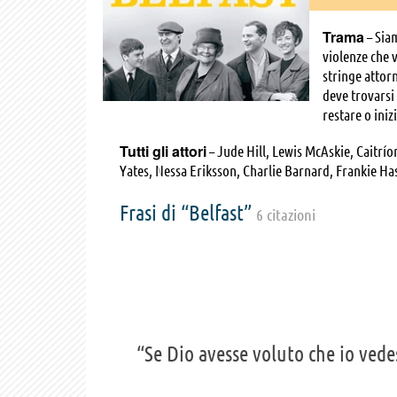
Trama
– Sia
violenze che 
stringe attorn
deve trovarsi 
restare o inizi
Tutti gli attori
– Jude Hill, Lewis McAskie, Caitrí
Yates, Nessa Eriksson, Charlie Barnard, Frankie Ha
Maloney, Lara McDonnell
Frasi di “Belfast”
6 citazioni
“Se Dio avesse voluto che io vede