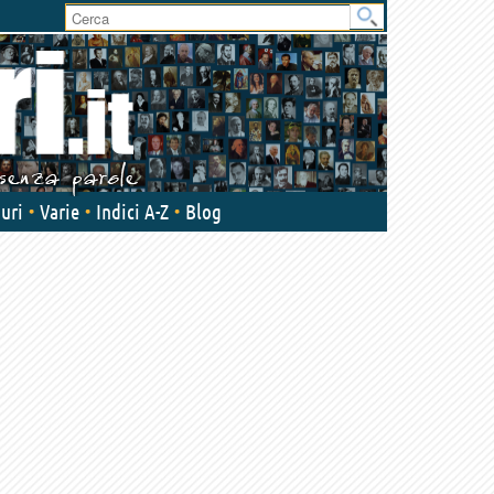
User
area
uri
Varie
Indici A-Z
Blog