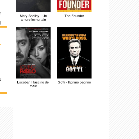
e
Mary Shelley - Un
The Founder
amore immortale
]
›
a
Escobar Il fascino del
Gotti - Il primo padrino
male