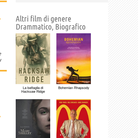
Altri film di genere
›
Drammatico, Biografico
e
y
La battaglia di
Bohemian Rhapsody
Hacksaw Ridge
›