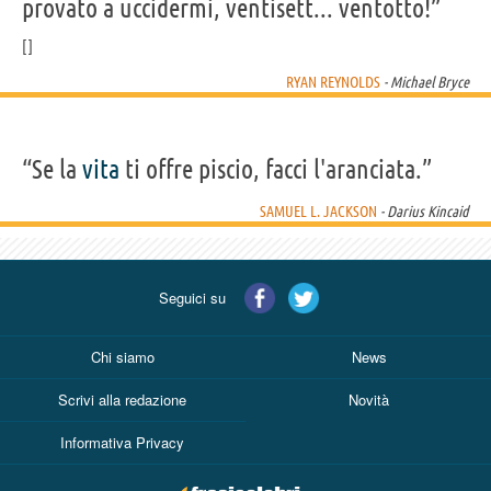
provato a uccidermi, ventisett... ventotto!”
West, Stuart Whelan, Chris Wilson
RYAN REYNOLDS
- Michael Bryce
“Se la
vita
ti offre piscio, facci l'aranciata.”
SAMUEL L. JACKSON
- Darius Kincaid
Seguici su
Chi siamo
News
Scrivi alla redazione
Novità
Informativa Privacy