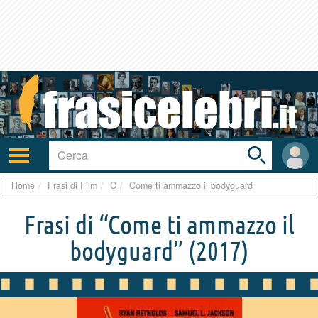
Toggle
search
bar
Attiva/disattiva
User
navigazione
area
Home
Frasi di Film
C
Come ti ammazzo il bodyguard
Frasi di “Come ti ammazzo il
bodyguard”
(2017)