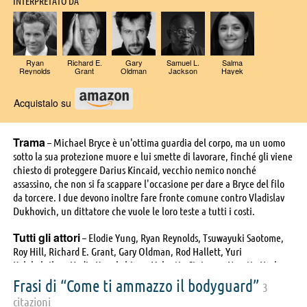
INTERPRETATO DA
Ryan
Richard E.
Gary
Samuel L.
Salma
Reynolds
Grant
Oldman
Jackson
Hayek
Acquistalo su
Trama
– Michael Bryce è un'ottima guardia del corpo, ma un uomo
sotto la sua protezione muore e lui smette di lavorare, finché gli viene
chiesto di proteggere Darius Kincaid, vecchio nemico nonché
assassino, che non si fa scappare l'occasione per dare a Bryce del filo
da torcere. I due devono inoltre fare fronte comune contro Vladislav
Dukhovich, un dittatore che vuole le loro teste a tutti i costi.
Tutti gli attori
– Elodie Yung, Ryan Reynolds, Tsuwayuki Saotome,
Roy Hill, Richard E. Grant, Gary Oldman, Rod Hallett, Yuri
Kolokolnikov, Nadia Konakchieva, Valentin Stojanov, Noortje Herlaar,
Georgie Glen, Michael Gor, Barry Atsma, Ralitsa Vassileva, Abigail
Frasi di “Come ti ammazzo il bodyguard”
3
McLoughlin, Bradley John, Mariana Vekilska, Sophia Vassili, Kirsty
citazioni
Mitchell, Samuel L. Jackson, Tine Joustra, Sam Hazeldine, Joaquim de