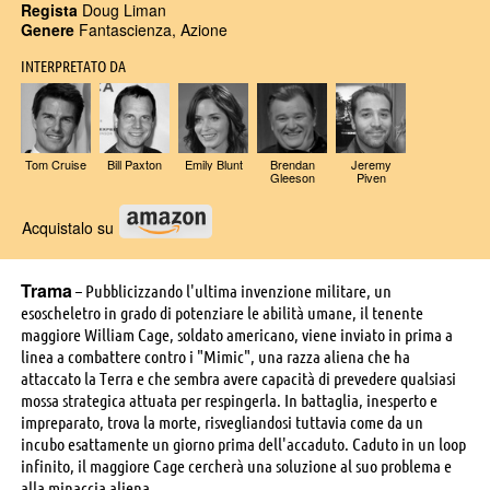
Regista
Doug Liman
Genere
Fantascienza, Azione
INTERPRETATO DA
Tom Cruise
Bill Paxton
Emily Blunt
Brendan
Jeremy
Gleeson
Piven
Acquistalo su
Trama
– Pubblicizzando l'ultima invenzione militare, un
esoscheletro in grado di potenziare le abilità umane, il tenente
maggiore William Cage, soldato americano, viene inviato in prima a
linea a combattere contro i "Mimic", una razza aliena che ha
attaccato la Terra e che sembra avere capacità di prevedere qualsiasi
mossa strategica attuata per respingerla. In battaglia, inesperto e
impreparato, trova la morte, risvegliandosi tuttavia come da un
incubo esattamente un giorno prima dell'accaduto. Caduto in un loop
infinito, il maggiore Cage cercherà una soluzione al suo problema e
alla minaccia aliena.