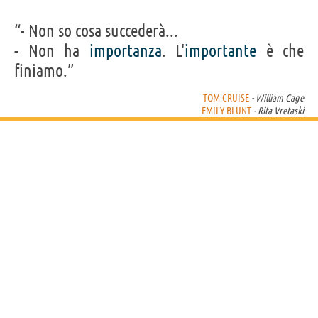
Westwood, Becky Wright
“- Non so cosa succederà...
- Non ha
importanza
. L'
importante
è che
finiamo.”
TOM CRUISE
- William Cage
EMILY BLUNT
- Rita Vretaski