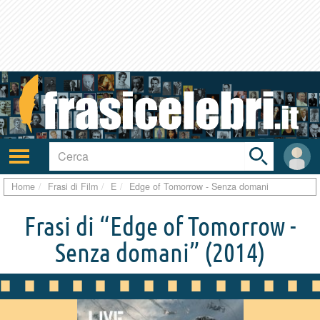
Toggle
search
bar
Attiva/disattiva
User
navigazione
area
Home
Frasi di Film
E
Edge of Tomorrow - Senza domani
Frasi di “Edge of Tomorrow -
Senza domani”
(2014)