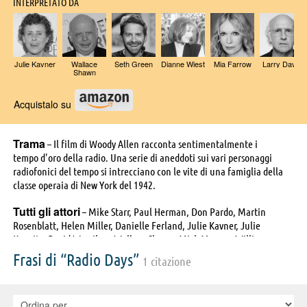
INTERPRETATO DA
Julie Kavner
Wallace
Seth Green
Dianne Wiest
Mia Farrow
Larry David
Shawn
Acquistalo su
Trama
– Il film di Woody Allen racconta sentimentalmente i
tempo d'oro della radio. Una serie di aneddoti sui vari personaggi
radiofonici del tempo si intrecciano con le vite di una famiglia della
classe operaia di New York del 1942.
Tutti gli attori
– Mike Starr, Paul Herman, Don Pardo, Martin
Rosenblatt, Helen Miller, Danielle Ferland, Julie Kavner, Julie
Kurnitz, David Warrilow, Wallace Shawn, Mick Murray, William
Flanagan, Seth Green, Michael Tucker, Josh Mostel, Renée Lippin,
Frasi di “Radio Days”
1 citazione
William Magerman, Leah Carrey, Joy Newman, Hy Anzell, Judith
Malina, Dianne Wiest, Fletcher Farrow Previn, Oliver Block, Maurice
Toueg, Sal Tuminello, Rebecca Nickels, Mindy Morgenstern, David