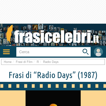
Toggle
search
bar
Attiva/disattiva
User
navigazione
area
Home
Frasi di Film
R
Radio Days
Frasi di “Radio Days”
(1987)