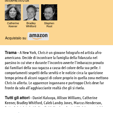
INTERPRETATO DA
Catherine
Bradley
Stephen
Keener
Whitford
Root
Acquistalo su
Trama
– A New York, Chris è un giovane fotografo ed artista afro-
americano. Decide di incontrare la famiglia della fidanzata nel
paesino in cui vive e durante l'incontro avverte l'imbarazzo provato
dai familiari della sua ragazza a causa del colore della sua pelle. I
comportamenti sospetti della servitù e le notizie circa la sparizione
tempo prima di alcuni ragazzi di colore proprio in quella zona mettono
Chris in allerta. Le apparenze ingannano e purtroppo Chris deve far
fronte da solo all'agghiacciante realtà che gli si rivela.
Tutti gli attori
– Daniel Kaluuya, Allison Williams, Catherine
Keener, Bradley Whitford, Caleb Landry Jones, Marcus Henderson,
Betty Gabriel, Lakeith Stanfield, Stephen Root, LilRel Howery, Ashley
LeConte Campbell, John Wilmot, Caren L. Larkey, Julie Ann Doan,