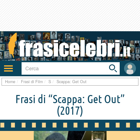
Toggle
search
bar
Attiva/disattiva
User
navigazione
area
Home
Frasi di Film
S
Scappa: Get Out
Frasi di “Scappa: Get Out”
(2017)