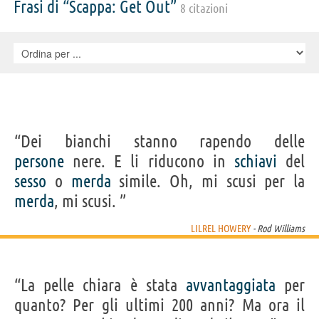
Frasi di “Scappa: Get Out”
8 citazioni
Rutherford Cravens, Geraldine Singer, Yasuhiko Oyama, Richard Herd,
Erika Alexander, Jeronimo Spinx, Ian Casselberry, Trey Burvant, John
Donohue, Sean Paul Braud, Zailand Adams, Jana Allen, Michael
Amstutz, Mark Baynard Baggs, Lyle Brocato, Jamie Gliddon, Keegan-
Michael Key, Ben Ladner, Gary Wayne Loper, Matthew McCrocklin,
Evan Shafran, Brad Spiers, Jack Teague, Lory Tom Thompson Sr., Tahj
Vaughans
“Dei bianchi stanno rapendo delle
persone
nere. E li riducono in
schiavi
del
sesso
o
merda
simile. Oh, mi scusi per la
merda
, mi scusi. ”
LILREL HOWERY
- Rod Williams
“La pelle chiara è stata
avvantaggiata
per
quanto? Per gli ultimi 200 anni? Ma ora il