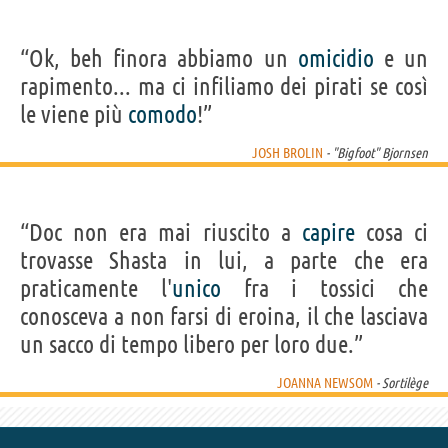
“Ok, beh finora abbiamo un
omicidio
e un
rapimento... ma ci infiliamo dei pirati se così
le viene più
comodo
!”
JOSH BROLIN
- "Bigfoot" Bjornsen
“Doc non era mai riuscito a
capire
cosa ci
trovasse Shasta in lui, a parte che era
praticamente l'
unico
fra i tossici che
conosceva a non farsi di eroina, il che lasciava
un sacco di tempo libero per loro due.”
JOANNA NEWSOM
- Sortilège