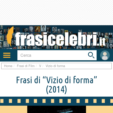
Toggle
search
bar
Attiva/disattiva
User
navigazione
area
Home
Frasi di Film
V
Vizio di forma
Frasi di “Vizio di forma”
(2014)