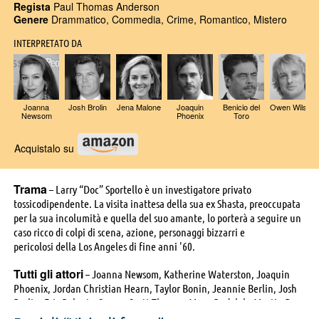
Regista
Paul Thomas Anderson
Genere
Drammatico, Commedia, Crime, Romantico, Mistero
INTERPRETATO DA
Joanna
Josh Brolin
Jena Malone
Joaquin
Benicio del
Owen Wilson
Newsom
Phoenix
Toro
Acquistalo su
Trama
– Larry “Doc” Sportello è un investigatore privato
tossicodipendente. La visita inattesa della sua ex Shasta, preoccupata
per la sua incolumità e quella del suo amante, lo porterà a seguire un
caso ricco di colpi di scena, azione, personaggi bizzarri e
pericolosi della Los Angeles di fine anni '60.
Tutti gli attori
– Joanna Newsom, Katherine Waterston, Joaquin
Phoenix, Jordan Christian Hearn, Taylor Bonin, Jeannie Berlin, Josh
Brolin, Eric Roberts, Serena Scott Thomas, Maya Rudolph, Martin Dew,
Michael Kenneth Williams, Hong Chau, Shannon Collis, Christopher