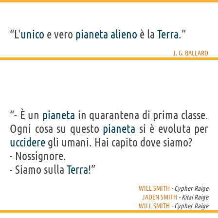
“L'
unico
e vero
pianeta
alieno
è la
Terra
.”
J. G. BALLARD
“- È un
pianeta
in quarantena di prima classe.
Ogni cosa su questo
pianeta
si è evoluta per
uccidere
gli umani. Hai capito dove siamo?
- Nossignore.
- Siamo sulla
Terra
!”
WILL SMITH
- Cypher Raige
JADEN SMITH
- Kitai Raige
WILL SMITH
- Cypher Raige