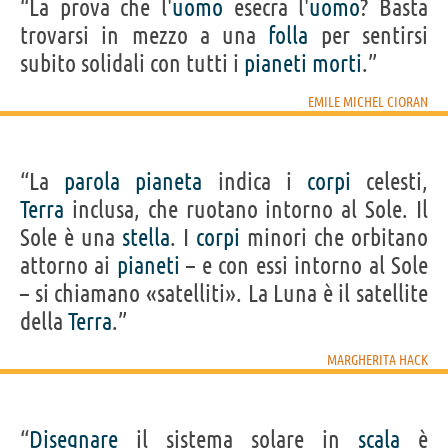
“La prova che l'
uomo
esecra l'
uomo
? Basta
trovarsi in mezzo a una
folla
per sentirsi
subito solidali con tutti i
pianeti
morti
.”
EMILE MICHEL CIORAN
“La
parola
pianeta
indica i
corpi
celesti,
Terra
inclusa, che ruotano intorno al Sole. Il
Sole è una
stella
. I
corpi
minori che orbitano
attorno ai
pianeti
– e con essi intorno al Sole
– si chiamano «satelliti». La Luna è il satellite
della
Terra
.”
MARGHERITA HACK
“
Disegnare
il sistema solare in
scala
è