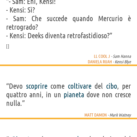
“- Sam: Ehi, Kensi!
- Kensi: Sì?
- Sam: Che succede quando Mercurio è
retrogrado?
- Kensi: Deeks diventa retrofastidioso?”
LL COOL J
- Sam Hanna
DANIELA RUAH
- Kensi Blye
“Devo
scoprire
come
coltivare
del
cibo
, per
quattro anni, in un
pianeta
dove non cresce
nulla.”
MATT DAMON
- Mark Watney