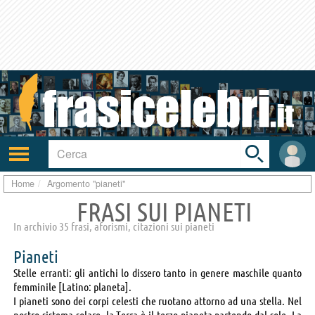
Toggle
search
bar
Attiva/disattiva
User
navigazione
area
Home
Argomento "pianeti"
FRASI SUI PIANETI
In archivio 35 frasi, aforismi, citazioni sui pianeti
Pianeti
Stelle erranti: gli antichi lo dissero tanto in genere maschile quanto
femminile [Latino: planeta].
I pianeti sono dei corpi celesti che ruotano attorno ad una stella. Nel
nostro sistema solare, la Terra è il terzo pianeta partendo dal sole. La