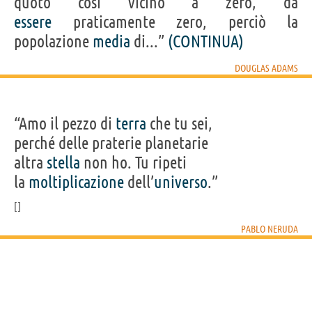
quoto così vicino a zero, da
essere
praticamente zero, perciò la
popolazione
media
di...”
(CONTINUA)
DOUGLAS ADAMS
“Amo il pezzo di
terra
che tu sei,
perché delle praterie planetarie
altra
stella
non ho. Tu ripeti
la
moltiplicazione
dell’
universo
.”
PABLO NERUDA