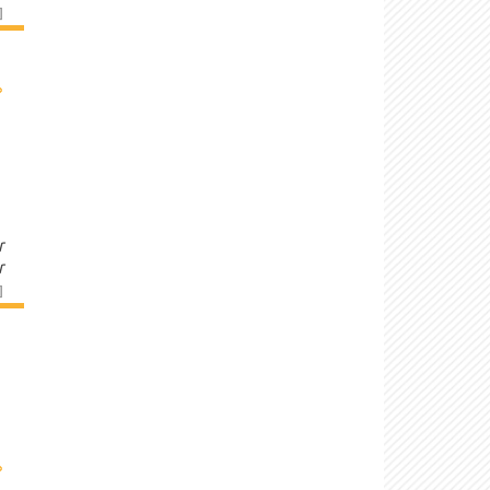
]
›
r
r
]
›