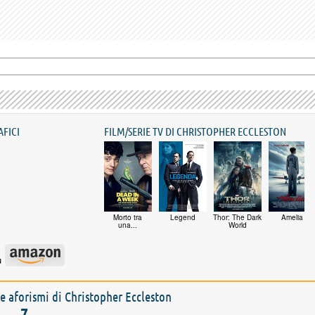
AFICI
FILM/SERIE TV DI CHRISTOPHER ECCLESTON
Morto tra
Legend
Thor: The Dark
Amelia
una...
World
u
i e aforismi di Christopher Eccleston