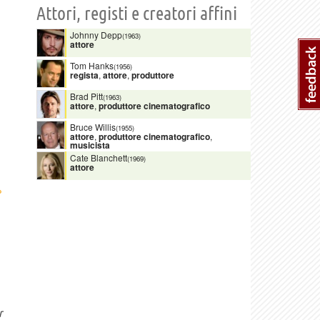
Attori, registi e creatori affini
Johnny Depp
(1963)
attore
Tom Hanks
(1956)
regista
,
attore
,
produttore
Brad Pitt
(1963)
attore
,
produttore cinematografico
Bruce Willis
(1955)
attore
,
produttore cinematografico
,
musicista
Cate Blanchett
(1969)
attore
›
r