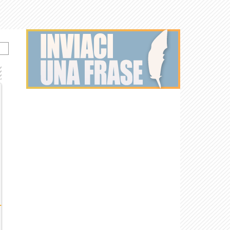
G.I. Joe - La
Doctor Who
The Others
Fuori in 60
nascita...
secondi