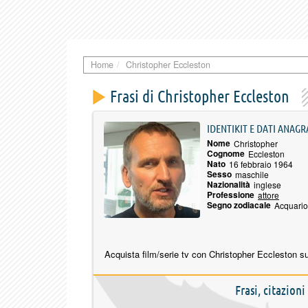
Home
Christopher Eccleston
Frasi di Christopher Eccleston
IDENTIKIT E DATI ANAGR
Nome
Christopher
Cognome
Eccleston
Nato
16 febbraio 1964
Sesso
maschile
Nazionalità
inglese
Professione
attore
Segno zodiacale
Acquario
Acquista film/serie tv con Christopher Eccleston s
Frasi, citazion