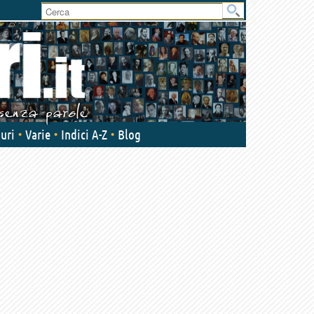
User
area
uri
Varie
Indici A-Z
Blog