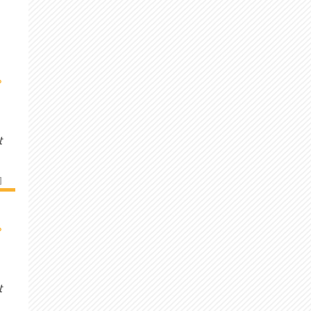
›
t
]
›
t