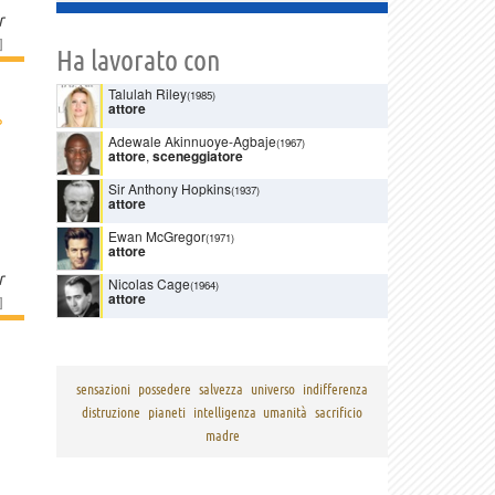
r
]
Ha lavorato con
Talulah Riley
(1985)
attore
›
Adewale Akinnuoye-Agbaje
(1967)
attore
,
sceneggiatore
Sir Anthony Hopkins
(1937)
attore
Ewan McGregor
(1971)
attore
r
Nicolas Cage
(1964)
attore
]
sensazioni
possedere
salvezza
universo
indifferenza
distruzione
pianeti
intelligenza
umanità
sacrificio
madre