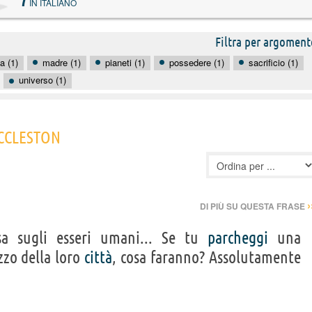
7
IN ITALIANO
Filtra per argoment
a (1)
madre (1)
pianeti (1)
possedere (1)
sacrificio (1)
universo (1)
ECCLESTON
›
DI PIÙ SU QUESTA FRASE
sa sugli esseri umani... Se tu
parcheggi
una
zzo della loro
città
, cosa faranno? Assolutamente