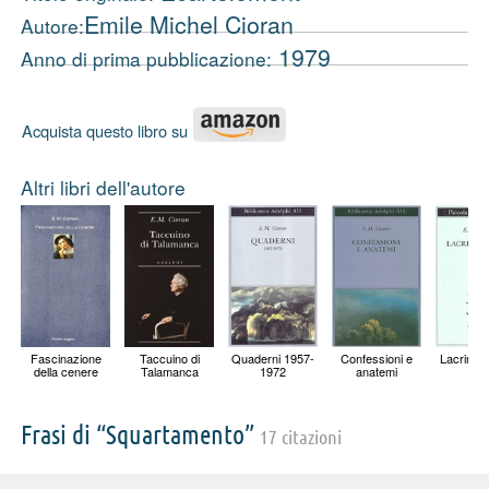
Emile Michel Cioran
Autore:
1979
Anno di prima pubblicazione:
Acquista questo libro su
Altri libri dell'autore
Fascinazione
Taccuino di
Quaderni 1957-
Confessioni e
Lacrime e
della cenere
Talamanca
1972
anatemi
Frasi di “Squartamento”
17 citazioni