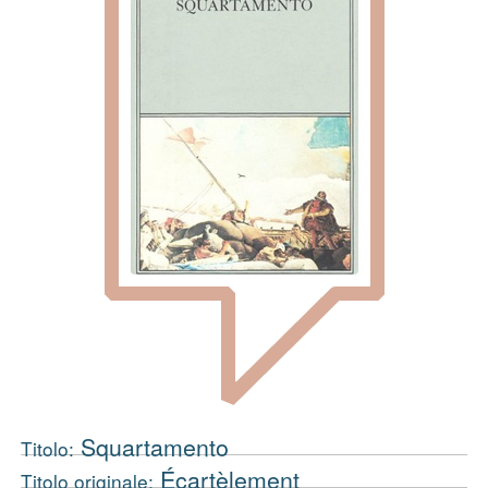
Squartamento
Titolo:
Écartèlement
Titolo originale: