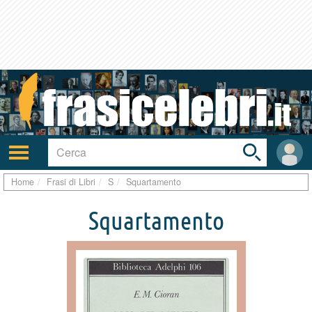
Toggle
search
bar
Attiva/disattiva
User
navigazione
area
Home
Frasi di Libri
S
Squartamento
Squartamento