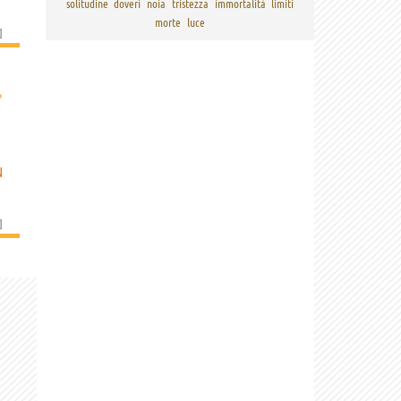
solitudine
doveri
noia
tristezza
immortalità
limiti
morte
luce
]
›
N
]