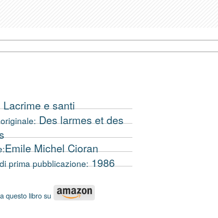
Lacrime e santi
:
Des larmes et des
 originale:
s
Emile Michel Cioran
e:
1986
di prima pubblicazione:
a questo libro su