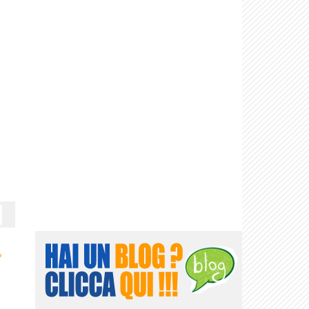
nconveniente
Il funesto
La caduta nel
Storia e utopia
La tentazione di
di...
demiurgo
tempo
esistere
›