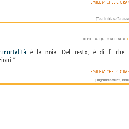
EMILE MICHEL CIORA
[Tag:
limiti
,
sofferenza
›
DI PIÙ SU QUESTA FRASE
mmortalità
è la noia. Del resto, è di lì che
ioni.”
EMILE MICHEL CIORA
[Tag:
immortalità
,
noia