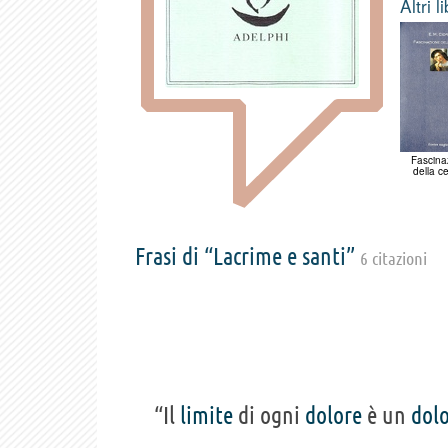
Altri l
Fascina
della c
Frasi di “Lacrime e santi”
6 citazioni
“Il
limite
di ogni
dolore
è un
dol