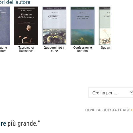
ibri dell'autore
zione
Taccuino di
Quaderni 1957-
Confessioni e
Squartamento
L'i
enere
Talamanca
1972
anatemi
›
DI PIÙ SU QUESTA FRASE
ore
più grande.”