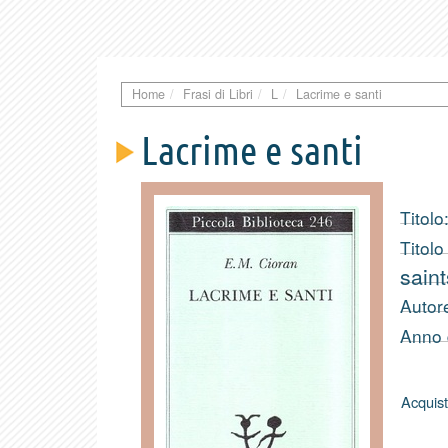
Home
Frasi di Libri
L
Lacrime e santi
Lacrime e santi
Titolo
Titolo
saint
Autor
Anno 
Acquist