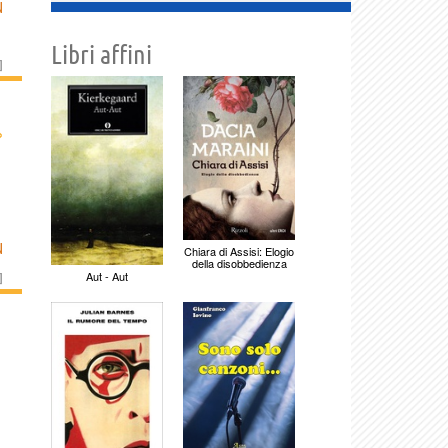
N
Libri affini
]
›
N
Chiara di Assisi: Elogio
della disobbedienza
Aut - Aut
]