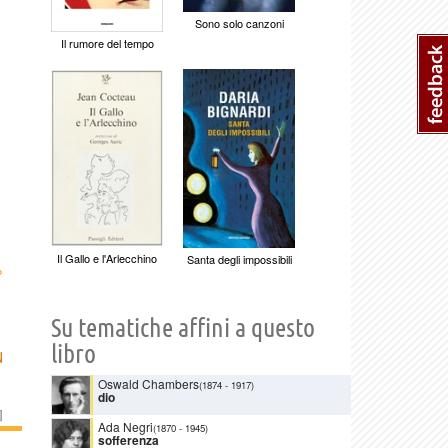
Sono solo canzoni
Il rumore del tempo
Il Gallo e l'Arlecchino
Santa degli impossibili
›
Su tematiche affini a questo
libro
N
Oswald Chambers
(1874
-
1917)
dio
]
Ada Negri
(1870
-
1945)
sofferenza