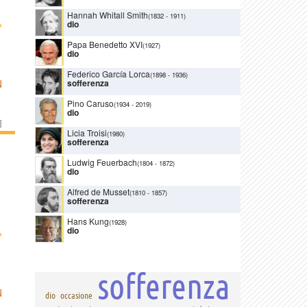
Hannah Whitall Smith
(1832
-
1911)
›
dio
Papa Benedetto XVI
(1927)
dio
Federico García Lorca
(1898
-
1936)
sofferenza
N
Pino Caruso
(1934
-
2019)
dio
]
Licia Troisi
(1980)
sofferenza
Ludwig Feuerbach
(1804
-
1872)
dio
Alfred de Musset
(1810
-
1857)
sofferenza
Hans Kung
(1928)
dio
›
sofferenza
N
dio
occasione