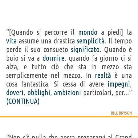
“[Quando si percorre il
mondo
a piedi] la
vita
assume una drastica
semplicità
. Il tempo
perde il suo consueto
significato
. Quando è
buio si va a
dormire
, quando fa giorno ci si
alza, e tutto ciò che sta in mezzo sta
semplicemente nel mezzo. In
realtà
è una
cosa fantastica. Si cessa di avere
impegni
,
doveri
,
obblighi
,
ambizioni
particolari, per...”
(CONTINUA)
BILL BRYSON
“Non c’è nulla che possa prepararvi al Grand