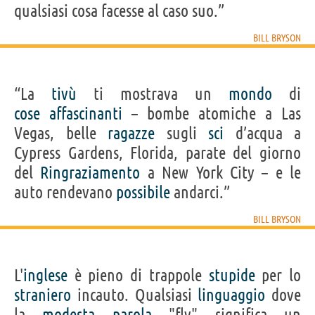
qualsiasi cosa facesse al caso suo.”
BILL BRYSON
“La
tivù
ti mostrava un
mondo
di
cose
affascinanti
– bombe atomiche a Las
Vegas, belle
ragazze
sugli
sci
d’acqua a
Cypress Gardens, Florida, parate del giorno
del
Ringraziamento
a New York City – e le
auto rendevano
possibile
andarci.”
BILL BRYSON
L'
inglese
è pieno di trappole
stupide
per lo
straniero
incauto. Qualsiasi
linguaggio
dove
la
modesta
parola
"fly" significa un