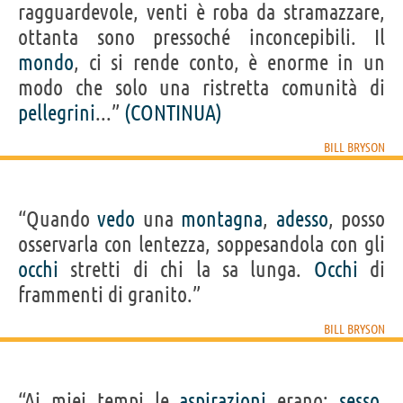
ragguardevole, venti è roba da stramazzare,
ottanta sono pressoché inconcepibili. Il
mondo
, ci si rende conto, è enorme in un
modo che solo una ristretta comunità di
pellegrini
...”
(CONTINUA)
BILL BRYSON
“Quando
vedo
una
montagna
,
adesso
, posso
osservarla con lentezza, soppesandola con gli
occhi
stretti di chi la sa lunga.
Occhi
di
frammenti di granito.”
BILL BRYSON
“Ai miei tempi le
aspirazioni
erano:
sesso
,