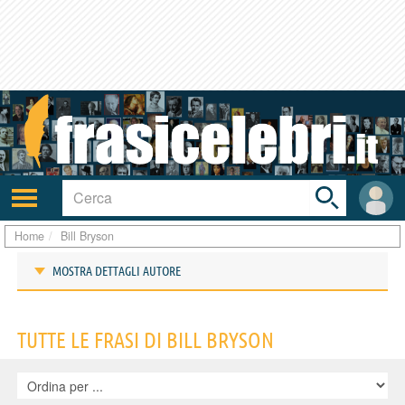
Toggle
search
bar
Attiva/disattiva
User
navigazione
area
Home
Bill Bryson
MOSTRA DETTAGLI AUTORE
Frasi di Bill Bryson
TUTTE LE FRASI DI BILL BRYSON