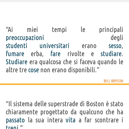
IDENTIKIT E DATI ANAGRAFICI
“Ai miei tempi le principali
Nome
William McGuire
preoccupazioni
degli
Cognome
Bryson
Pseudonimo
Bill Bryson
studenti
universitari
erano
sesso
,
Nato
8 dicembre 1951 a Des Moines
Sesso
maschile
fumare
erba,
fare
rivolte e
studiare
.
Nazionalità
statunitense
Professione
scrittore
Studiare
era qualcosa che si faceva quando le
Segno zodiacale
Sagittario
altre tre
cose
non erano disponibili.”
LIBRI DI BILL BRYSON
BILL BRYSON
“Il sistema delle superstrade di Boston è stato
chiaramente progettato da qualcuno che ha
Breve storia
Il mondo è un
Vestivamo da
Breve storia di...
Una pass
passato
la sua intera
vita
a far scontrare i
della...
teatro
superman
nei.
treni
.”