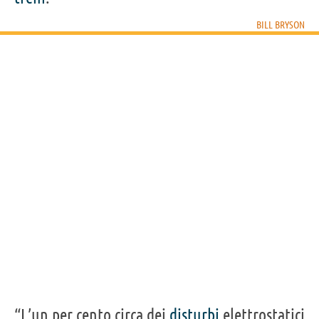
Acquista libri di Bill Bryson su
BILL BRYSON
Frasi, citazioni e aforismi di Bill Bryson
46
IN ITALIANO
“Il sistema delle superstrade di Boston è stato
chiaramente progettato da qualcuno che ha
passato la sua intera vita a far scontrare i treni.”
BILL BRYSON
Condividi
Tweet
Personaggi affini per
PROFESSIONE
CONTENUTI
“L’un per cento circa dei
disturbi
elettrostatici