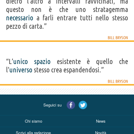
dietro l’altro a intervalli ravvicinati, ma
questo non è che uno stratagemma
necessario
a farli entrare tutti nello stesso
pezzo di carta.”
BILL BRYSON
“L’
unico
spazio
esistente è quello che
l’
universo
stesso crea espandendosi.”
BILL BRYSON
Seguici su
Chi siamo
News
Scrivi alla redazione
Novità