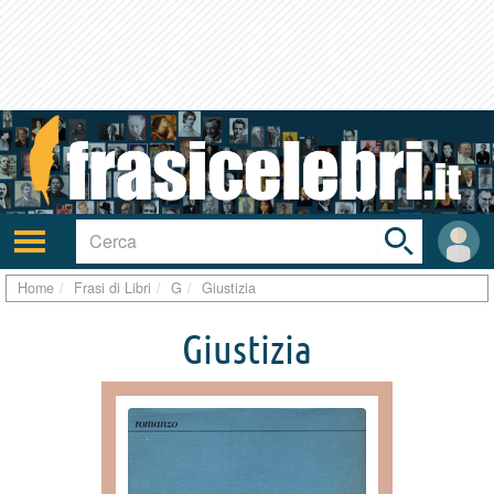
Toggle
search
bar
Attiva/disattiva
User
navigazione
area
Home
Frasi di Libri
G
Giustizia
Giustizia