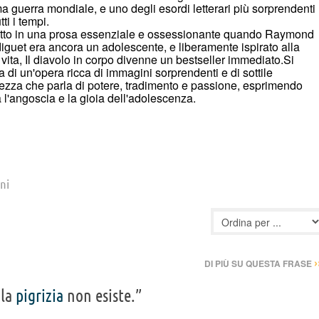
a guerra mondiale, e uno degli esordi letterari più sorprendenti
utti i tempi.
itto in una prosa essenziale e ossessionante quando Raymond
iguet era ancora un adolescente, e liberamente ispirato alla
vita, Il diavolo in corpo divenne un bestseller immediato.Si
ta di un'opera ricca di immagini sorprendenti e di sottile
lezza che parla di potere, tradimento e passione, esprimendo
a l'angoscia e la gioia dell'adolescenza.
oni
›
DI PIÙ SU QUESTA FRASE
 la
pigrizia
non esiste.”