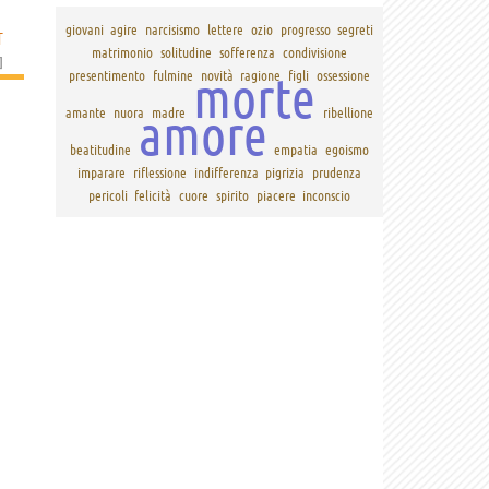
giovani
agire
narcisismo
lettere
ozio
progresso
segreti
T
matrimonio
solitudine
sofferenza
condivisione
]
morte
presentimento
fulmine
novità
ragione
figli
ossessione
amore
amante
nuora
madre
ribellione
beatitudine
empatia
egoismo
imparare
riflessione
indifferenza
pigrizia
prudenza
pericoli
felicità
cuore
spirito
piacere
inconscio