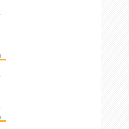
›
T
]
›
T
]