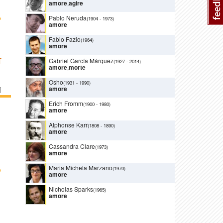
amore
,
agire
›
Pablo Neruda
(1904
-
1973)
amore
Fabio Fazio
(1964)
amore
T
Gabriel García Márquez
(1927
-
2014)
amore
,
morte
Osho
(1931
-
1990)
amore
]
Erich Fromm
(1900
-
1980)
amore
Alphonse Karr
(1808
-
1890)
amore
Cassandra Clare
(1973)
amore
Maria Michela Marzano
›
(1970)
amore
Nicholas Sparks
(1965)
amore