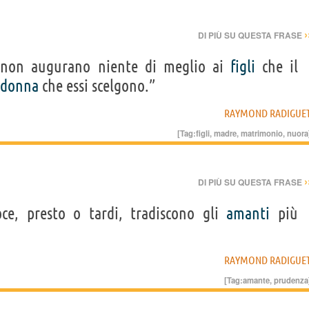
›
DI PIÙ SU QUESTA FRASE
, non augurano niente di meglio ai
figli
che il
donna
che essi scelgono.”
RAYMOND RADIGUE
[Tag:
figli
,
madre
,
matrimonio
,
nuora
›
DI PIÙ SU QUESTA FRASE
oce, presto o tardi, tradiscono gli
amanti
più
RAYMOND RADIGUE
[Tag:
amante
,
prudenza