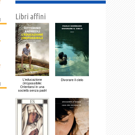
T
Libri affini
]
›
T
L'educazione
Divorare il cielo
(im)possibile:
]
Orientarsi in una
società senza padri