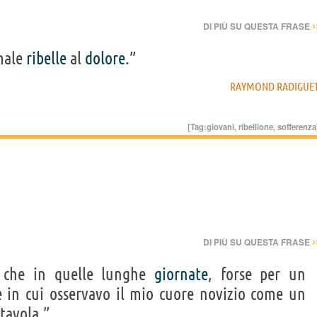
›
DI PIÙ SU QUESTA FRASE
male
ribelle
al
dolore
.”
RAYMOND RADIGUE
[Tag:
giovani
,
ribellione
,
sofferenza
›
DI PIÙ SU QUESTA FRASE
 che in quelle lunghe
giornate
, forse per un
 in cui osservavo il mio cuore novizio come un
 tavola.”