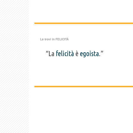
La trovi in
FELICITÀ
“La
felicità
è
egoista
.”