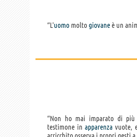
“L'
uomo
molto
giovane
è un ani
“Non ho mai imparato di più
testimone in
apparenza
vuote, e
arricchito osserva i propri gesti a