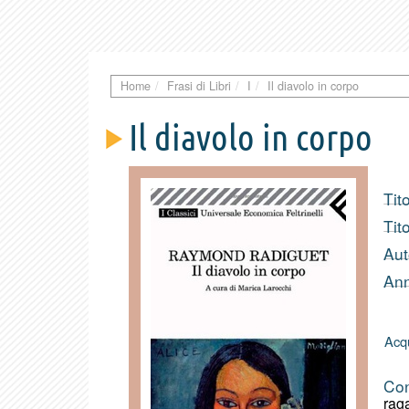
Home
Frasi di Libri
I
Il diavolo in corpo
Il diavolo in corpo
Tito
Tit
Aut
Ann
Acqu
Con
rag