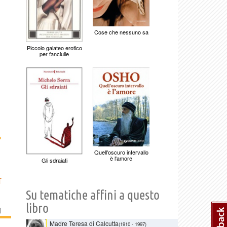
Cose che nessuno sa
Piccolo galateo erotico
per fanciulle
›
Quell'oscuro intervallo
è l'amore
Gli sdraiati
T
Su tematiche affini a questo
libro
]
Madre Teresa di Calcutta
(1910
-
1997)