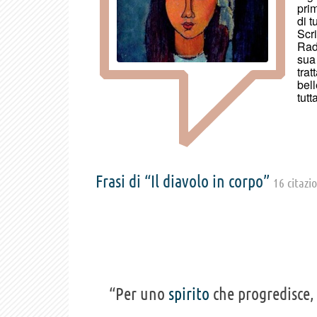
prim
di t
Scr
Rad
sua 
trat
bel
tutt
Frasi di “Il diavolo in corpo”
16 citazi
“Per uno
spirito
che progredisce,