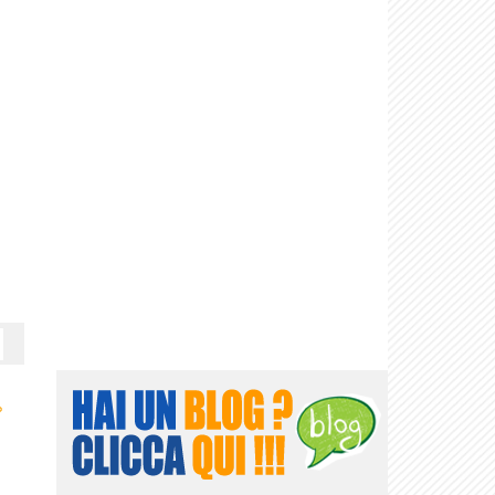
Non siamo nati
Ciascuno è
Aforismi. Il
Come essere
Il talento
per...
perfetto:...
segreto...
felici
›