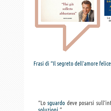
La
d
Frasi di “Il segreto dell'amore felic
“Lo
sguardo
deve posarsi sull’i
soluzioni
.”