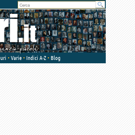
User
area
uri
Varie
Indici A-Z
Blog