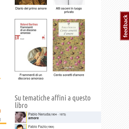
Diario del primo amore
Atti osceni in luogo
privato
Frammenti di un
Cento sonetti d'amore
›
discorso amoroso
Su tematiche affini a questo
libro
I
Pablo Neruda
(1904
-
1973)
amore
]
Fabio Fazio
(1964)