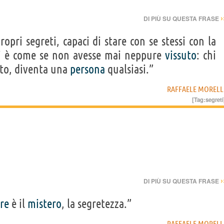
›
DI PIÙ SU QUESTA FRASE
opri segreti, capaci di stare con se stessi con la
i è come se non avesse mai neppure
vissuto
: chi
tto, diventa una
persona
qualsiasi.”
RAFFAELE MORELL
[Tag:
segreti
›
DI PIÙ SU QUESTA FRASE
re
è il
mistero
, la segretezza.”
RAFFAELE MORELL