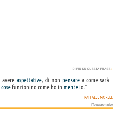
›
DI PIÙ SU QUESTA FRASE
n avere
aspettative
, di non
pensare
a come sarà
e
cose
funzionino come ho in
mente
io.”
RAFFAELE MORELL
[Tag:
aspettative