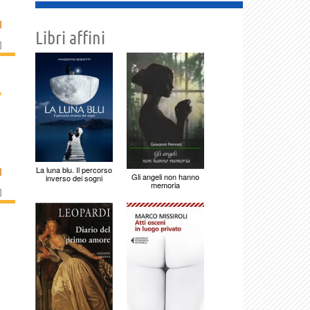
I
Libri affini
]
›
La luna blu. Il percorso
I
Gli angeli non hanno
inverso dei sogni
memoria
]