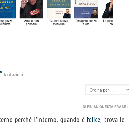
 saggezza
Ama e non
Guarire senza
Dimagrire senza
Le piccole cose
ell'anima
pensare
medicine
dieta
che...
e”
6 citazioni
›
DI PIÙ SU QUESTA FRASE
nterno perché l’interno, quando è
felice
, trova le