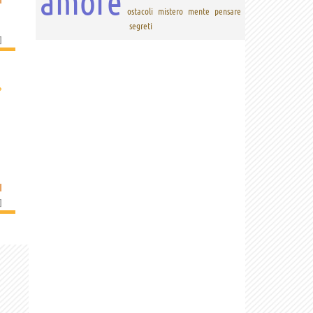
amore
ostacoli
mistero
mente
pensare
segreti
]
›
I
]