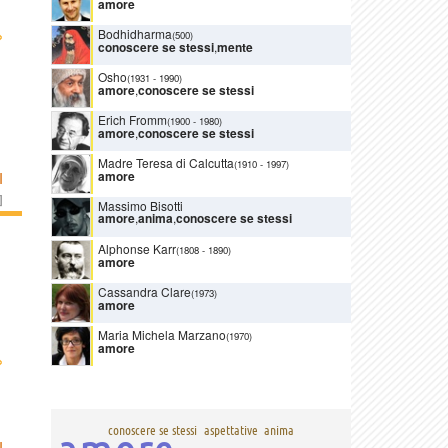
amore
›
Bodhidharma
(500)
conoscere se stessi
,
mente
Osho
(1931
-
1990)
amore
,
conoscere se stessi
Erich Fromm
(1900
-
1980)
amore
,
conoscere se stessi
Madre Teresa di Calcutta
(1910
-
1997)
amore
I
]
Massimo Bisotti
amore
,
anima
,
conoscere se stessi
Alphonse Karr
(1808
-
1890)
amore
Cassandra Clare
(1973)
amore
Maria Michela Marzano
(1970)
amore
›
conoscere se stessi
aspettative
anima
I