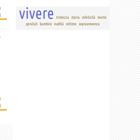
vivere
O
]
tristezza
storia
infelicità
morte
genitali
bambini
nudità
vittime
sopravvivenza
›
O
]