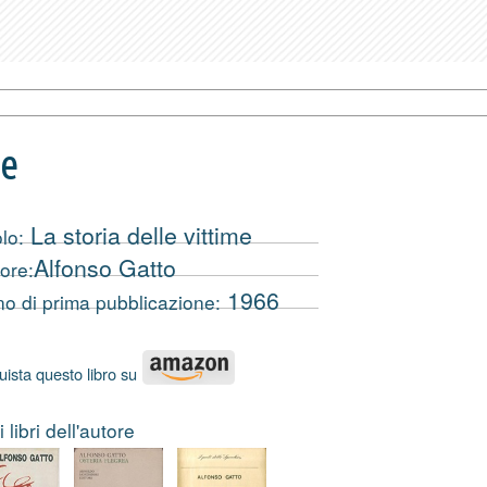
me
La storia delle vittime
olo:
Alfonso Gatto
ore:
1966
o di prima pubblicazione:
ista questo libro su
i libri dell'autore