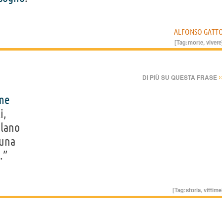
ALFONSO GATT
[Tag:
morte
,
vivere
›
DI PIÙ SU QUESTA FRASE
ime
i,
ulano
 una
.”
[Tag:
storia
,
vittime