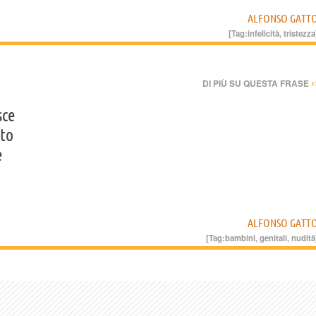
ALFONSO GATT
[Tag:
infelicità
,
tristezza
›
DI PIÙ SU QUESTA FRASE
sce
tto
e
ALFONSO GATT
[Tag:
bambini
,
genitali
,
nudità