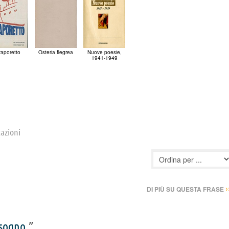
 vaporetto
Osteria flegrea
Nuove poesie,
1941-1949
tazioni
›
DI PIÙ SU QUESTA FRASE
sogno
.”