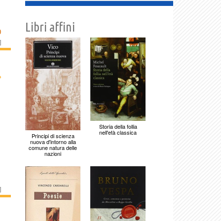
Libri affini
O
]
›
Storia della follia
nell'età classica
Principi di scienza
nuova d'intorno alla
comune natura delle
nazioni
]