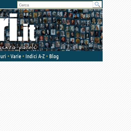
User
area
uri
Varie
Indici A-Z
Blog