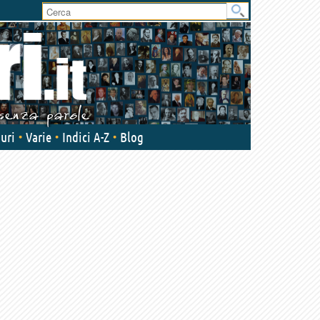
User
area
uri
Varie
Indici A-Z
Blog