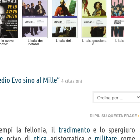
 lo avevo
L'Italia dei
L'Italia del...
L'Italia giacobina
L'Italia del...
detto:...
notabili...
e...
 Medio Evo sino al Mille”
4 citazioni
›
DI PIÙ SU QUESTA FRASE
empi la fellonia, il
tradimento
e lo spergiuro
e
privo di
etica
aristocratica e
militare
come