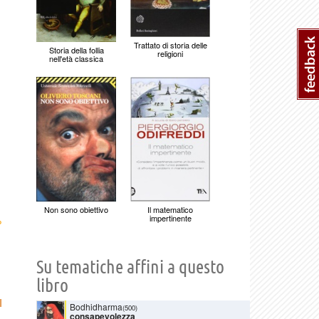
Trattato di storia delle
Storia della follia
religioni
nell'età classica
Non sono obiettivo
Il matematico
impertinente
›
Su tematiche affini a questo
libro
I
Bodhidharma
(500)
consapevolezza