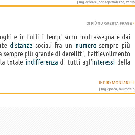
[Tag:
cercare
,
consapevolezza
,
verità
›
DI PIÙ SU QUESTA FRASE
uoghi e in tutti i tempi sono contrassegnate dai
iute
distanze
sociali fra un
numero
sempre più
a sempre più grande di derelitti, l’affievolimento
 la totale
indifferenza
di tutti agl’
interessi
della
INDRO MONTANELL
[Tag:
epoca
,
fallimento