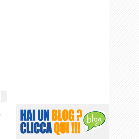
L'Italia della...
Storia dei Greci
Storia di Roma
›