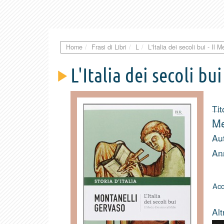
Home
Frasi di Libri
L
L'Italia dei secoli bui - Il 
L'Italia dei secoli bu
Tit
Me
Au
An
Acq
Alt