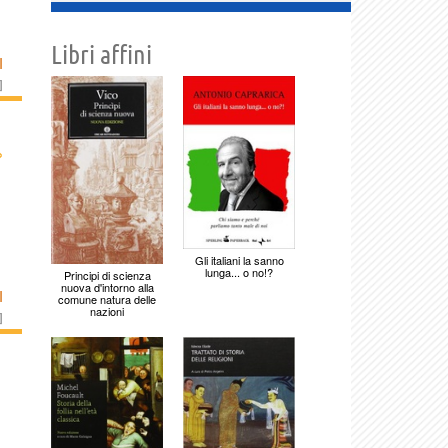
Libri affini
I
]
›
Gli italiani la sanno
lunga... o no!?
Principi di scienza
nuova d'intorno alla
I
comune natura delle
nazioni
]