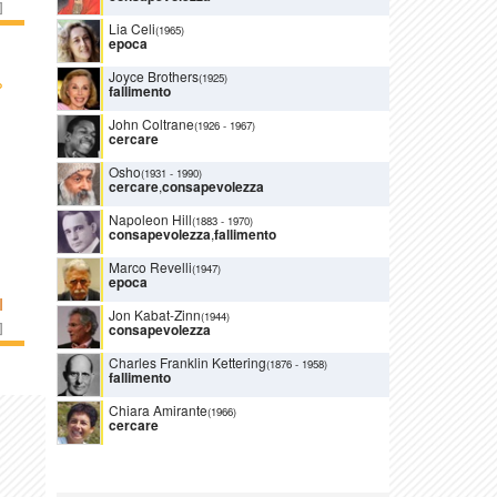
]
Lia Celi
(1965)
epoca
Joyce Brothers
(1925)
›
fallimento
John Coltrane
(1926
-
1967)
cercare
Osho
(1931
-
1990)
cercare
,
consapevolezza
Napoleon Hill
(1883
-
1970)
consapevolezza
,
fallimento
Marco Revelli
(1947)
epoca
I
Jon Kabat-Zinn
(1944)
]
consapevolezza
Charles Franklin Kettering
(1876
-
1958)
fallimento
Chiara Amirante
(1966)
cercare