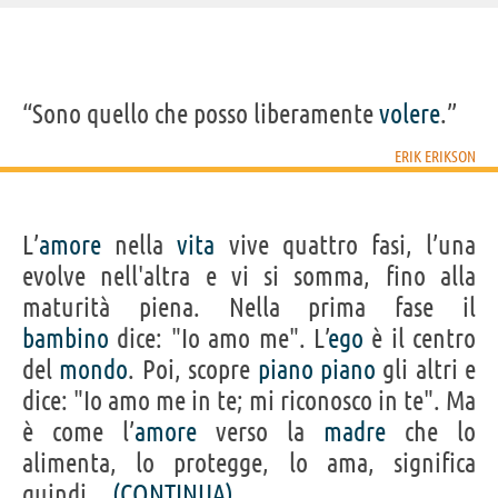
IDENTIKIT E DATI ANAGRAFICI
“Sono quello che posso liberamente
volere
.”
Nome
Erik
Cognome
Erikson
ERIK ERIKSON
Nato
15 giugno 1902 a Francoforte
Morto
12 maggio 1994 a Harwick, Cape Cod
Sesso
maschile
Nazionalità
statunitense
Professione
psicoanalista
,
psicologo
L’
amore
nella
vita
vive quattro fasi, l’una
Segno zodiacale
Gemelli
evolve nell'altra e vi si somma, fino alla
CENNI BIOGRAFICI
maturità piena. Nella prima fase il
Erik H. Erikson è stato uno psicologo e psicoanalista tedesco,
naturalizzato statunitense. Emigrò negli Stati Uniti nel 1933, dove iniziò
bambino
dice: "Io amo me". L’
ego
è il centro
a studiare la psicoanalisi infantile, iscrivendosi alla facoltà di medicina
dell'Università di Harvard. Nel 1936 si trasferì a Yale e, due anni dopo,
del
mondo
. Poi, scopre
piano
piano
gli altri e
iniziò ad analizzare ed effettuare i suoi primi studi sulle influenze
culturali derivanti dallo sviluppo psicologico. In seguito, insegnò presso
dice: "Io amo me in te; mi riconosco in te". Ma
la U.C. Berkeley. A suo avviso, lo sviluppo della personalità umana
è come l’
amore
verso la
madre
che lo
avveniva attraverso una serie di crisi di identità.
alimenta, lo protegge, lo ama, significa
Frasi, citazioni e aforismi di Erik Erikson
quindi...
(CONTINUA)