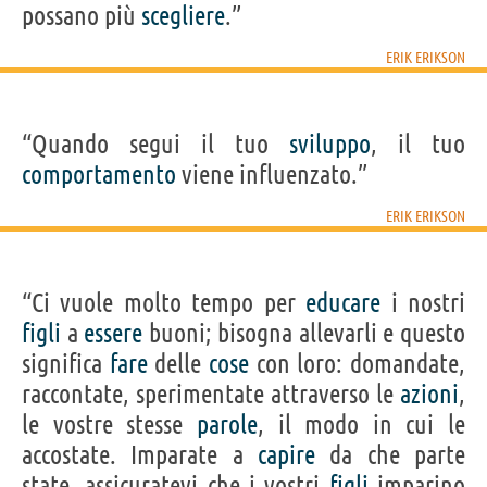
possano più
scegliere
.”
ERIK ERIKSON
“Quando segui il tuo
sviluppo
, il tuo
comportamento
viene influenzato.”
ERIK ERIKSON
“Ci vuole molto tempo per
educare
i nostri
figli
a
essere
buoni; bisogna allevarli e questo
significa
fare
delle
cose
con loro: domandate,
raccontate, sperimentate attraverso le
azioni
,
le vostre stesse
parole
, il modo in cui le
accostate. Imparate a
capire
da che parte
state, assicuratevi che i vostri
figli
imparino