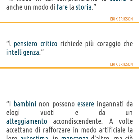
anche un modo di
fare
la
storia
.”
ERIK ERIKSON
“l
pensiero
critico
richiede più coraggio che
intelligenza
.”
ERIK ERIKSON
“I
bambini
non possono
essere
ingannati da
elogi vuoti e da un
atteggiamento
accondiscendente. A volte
accettano di rafforzare in modo artificiale la
loro
autostima
, in
mancanza
d’altro, ma ciò