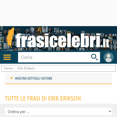
Toggle
search
bar
Attiva/disattiva
User
navigazione
area
Home
Erik Erikson
MOSTRA DETTAGLI AUTORE
Frasi di Erik Erikson
TUTTE LE FRASI DI ERIK ERIKSON