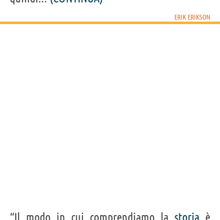
25
IN ITALIANO
ERIK ERIKSON
“Che la gente non sappia come fare ad avere
successo è male. Ma il peggio è che non sanno
neppure come fallire. Io ho deciso di fallire bene.”
ERIK ERIKSON
Condividi
Tweet
Personaggi affini per
PROFESSIONE
CONTENUTI
“Il modo in cui comprendiamo la
storia
è