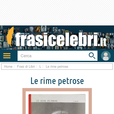
Toggle
search
bar
Attiva/disattiva
User
navigazione
area
Home
Frasi di Libri
L
Le rime petrose
Le rime petrose