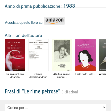
1983
Anno di prima pubblicazione:
Acquista questo libro su
Altri libri dell'autore
Tu sola nel mio
Clinica
Alla tua salute,
Folle, folle, folle...
Aforismi 
deserto
dell’abbandono
amore...
Frasi di “Le rime petrose”
6 citazioni