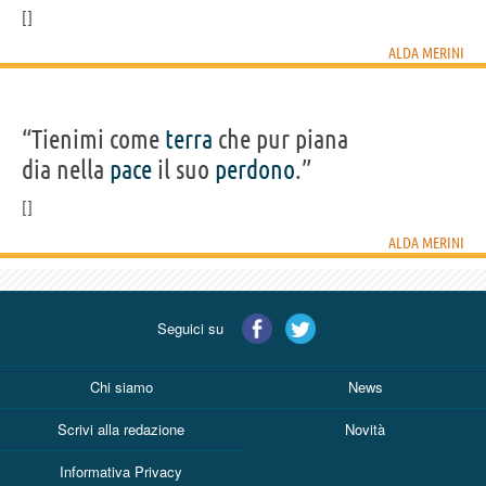
ALDA MERINI
“Tienimi come
terra
che pur piana
dia nella
pace
il suo
perdono
.”
ALDA MERINI
Seguici su
Chi siamo
News
Scrivi alla redazione
Novità
Informativa Privacy