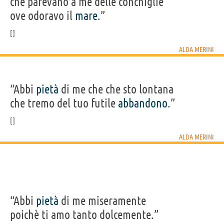
che parevano a me delle conchiglie
ove odoravo il
mare
.”
ALDA MERINI
“Abbi
pietà
di me che che sto lontana
che tremo del tuo futile
abbandono
.”
ALDA MERINI
“Abbi
pietà
di me miseramente
poichè ti amo tanto dolcemente.”