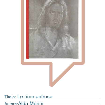
Le rime petrose
Titolo:
Alda Merini
Autore: