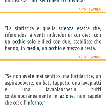
un così sfacciato
sentimento
d'
invidia
?”
ANTONIO AMURRI
“La statistica è quella
scienza
esatta che,
riferendosi a venti individui di cui dieci con
un
occhio
solo e dieci con due, stabilisce che
hanno, in
media
, un
occhio
e mezzo a testa.”
ANTONIO AMURRI
“Se non avete mai sentito una lucidatrice, un
aspirapolvere, un battitappeto, una lavapiatti
e una lavabiancheria tutti
contemporaneamente in
azione
, non sapete
che cos'è l'
inferno
.”