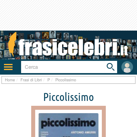
Toggle
search
bar
Attiva/disattiva
User
navigazione
area
Home
Frasi di Libri
P
Piccolissimo
Piccolissimo