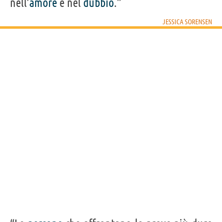
nell’
amore
e nel
dubbio
.”
JESSICA SORENSEN