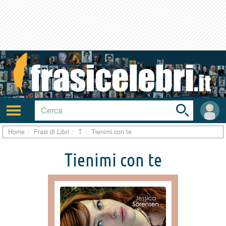
Toggle
search
bar
Attiva/disattiva
User
navigazione
area
Home
Frasi di Libri
T
Tienimi con te
Tienimi con te