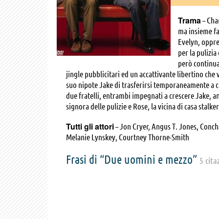
Trama
– Cha
ma insieme fa
Evelyn, oppre
per la pulizia
però continua 
jingle pubblicitari ed un accattivante libertino che 
suo nipote Jake di trasferirsi temporaneamente a casa
due fratelli, entrambi impegnati a crescere Jake, a
signora delle pulizie e Rose, la vicina di casa stalke
Tutti gli attori
– Jon Cryer, Angus T. Jones, Concha
Melanie Lynskey, Courtney Thorne-Smith
Frasi di “Due uomini e mezzo”
5 cita