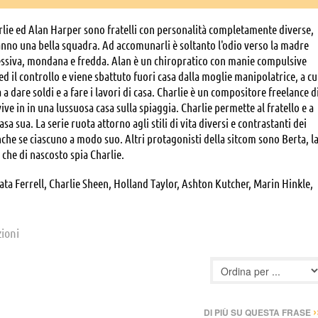
rlie ed Alan Harper sono fratelli con personalità completamente diverse,
nno una bella squadra. Ad accomunarli è soltanto l'odio verso la madre
ssiva, mondana e fredda. Alan è un chiropratico con manie compulsive
 ed il controllo e viene sbattuto fuori casa dalla moglie manipolatrice, a cu
a dare soldi e a fare i lavori di casa. Charlie è un compositore freelance d
vive in in una lussuosa casa sulla spiaggia. Charlie permette al fratello e a
 sua. La serie ruota attorno agli stili di vita diversi e contrastanti dei
nche se ciascuno a modo suo. Altri protagonisti della sitcom sono Berta, l
r che di nascosto spia Charlie.
ta Ferrell, Charlie Sheen, Holland Taylor, Ashton Kutcher, Marin Hinkle,
zioni
›
DI PIÙ SU QUESTA FRASE