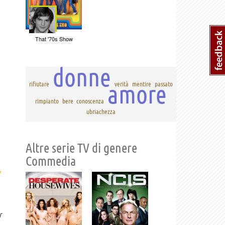
That '70s Show
donne
amore
rifiutare
verità
mentire
passato
rimpianto
bere
conoscenza
ubriachezza
Altre serie TV di genere
Commedia
›
r