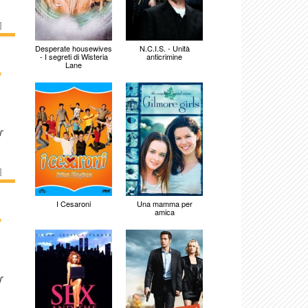
]
Desperate housewives
N.C.I.S. - Unità
- I segreti di Wisteria
anticrimine
Lane
›
r
]
I Cesaroni
Una mamma per
amica
›
r