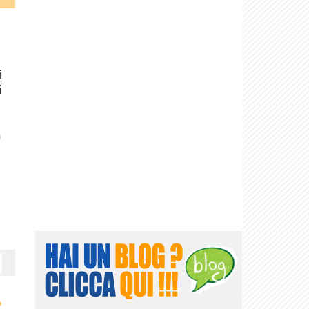
i
i
a
›