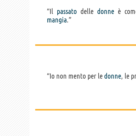
“Il
passato
delle
donne
è com
mangia
.”
“Io non mento per le
donne
, le 