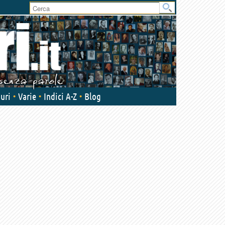
User
area
uri
Varie
Indici A-Z
Blog