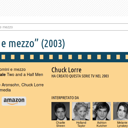
 e mezzo
 e mezzo”
(2003)
Chuck Lorre
omini e mezzo
nale
Two and a Half Men
HA CREATO QUESTA SERIE TV NEL 2003
 Aronsohn, Chuck Lorre
media
INTERPRETATO DA
u
Charlie
Holland
Ashton
Melanie
Sheen
Taylor
Kutcher
Lynskey