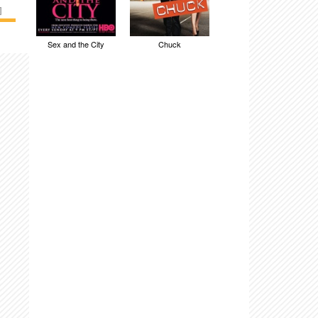
]
Sex and the City
Chuck