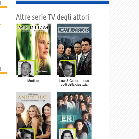
]
Altre serie TV degli attori
›
]
Medium
Law & Order - I due
volti della giustizia