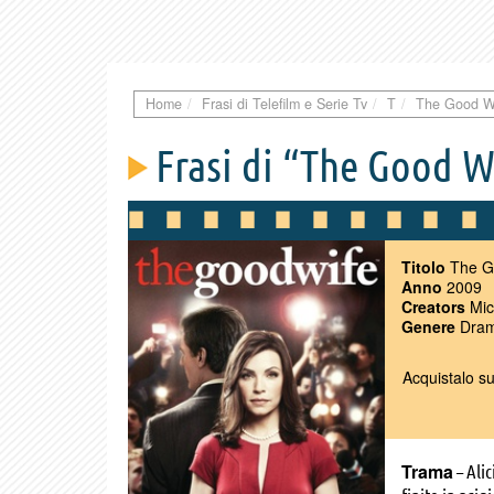
Home
Frasi di Telefilm e Serie Tv
T
The Good W
Frasi di “The Good W
Titolo
The G
Anno
2009
Creators
Mic
Genere
Dramm
Acquistalo s
Trama
– Alic