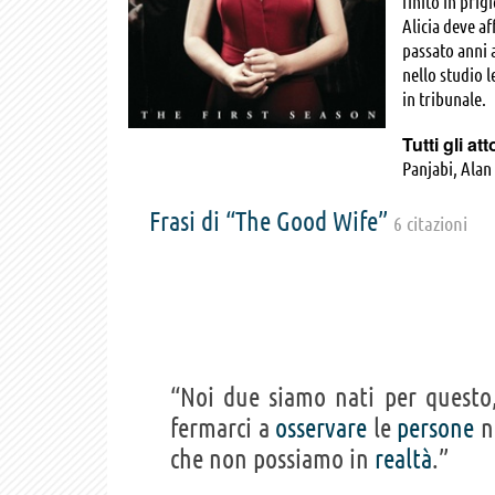
finito in prig
Alicia deve af
passato anni a
nello studio 
in tribunale.
Tutti gli att
Panjabi, Alan
Zach Grenier,
Frasi di “The Good Wife”
6 citazioni
“Noi due siamo nati per questo,
fermarci a
osservare
le
persone
n
che non possiamo in
realtà
.”