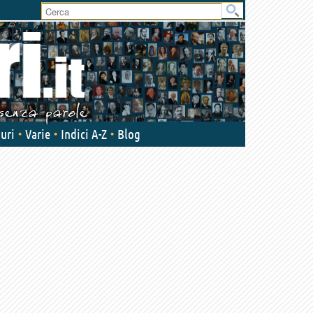
User
area
uri
Varie
Indici A-Z
Blog