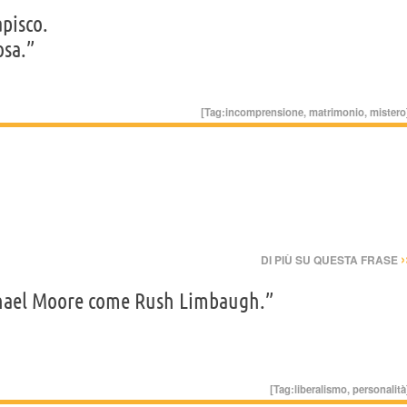
pisco.
osa.”
[Tag:
incomprensione
,
matrimonio
,
mistero
›
DI PIÙ SU QUESTA FRASE
ichael Moore come Rush Limbaugh.”
[Tag:
liberalismo
,
personalità