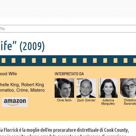
ife
ife”
(2009)
ood Wife
INTERPRETATO DA
helle King, Robert King
atico, Crime, Mistero
Chris Noth
Zach Grenier
Julianna
Christine
u
Margulies
Baranski
ia Florrick è la moglie dell'ex procuratore distrettuale di Cook County,