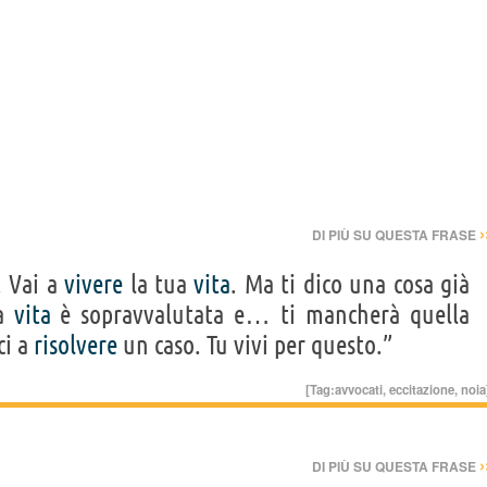
›
DI PIÙ SU QUESTA FRASE
. Vai a
vivere
la tua
vita
. Ma ti dico una cosa già
La
vita
è sopravvalutata e… ti mancherà quella
ci a
risolvere
un caso. Tu vivi per questo.”
[Tag:
avvocati
,
eccitazione
,
noia
›
DI PIÙ SU QUESTA FRASE