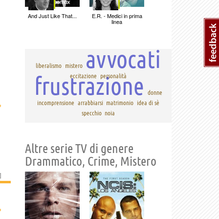
And Just Like That...
E.R. - Medici in prima
linea
avvocati
liberalismo
mistero
frustrazione
eccitazione
personalità
donne
›
incomprensione
arrabbiarsi
matrimonio
idea di sè
specchio
noia
Altre serie TV di genere
Drammatico, Crime, Mistero
]
›