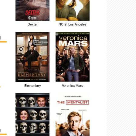
Dexter
NCIS: Los Angeles
]
›
Elementary
Veronica Mars
]