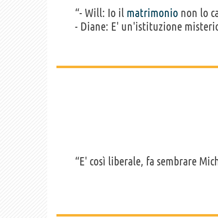
“- Will: Io il
matrimonio
non lo ca
- Diane: E' un'istituzione misteri
“E' così liberale, fa sembrare M