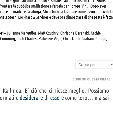
ione in seguito ad uno scandalo sessuale e ad un'accusa di corruzione.
frontare la pubblica umiliazione e farcela per i propri figli. Dopo aver
 fare da madre e casalinga, Alicia torna a lavorare come avvocato civilist
legale Stern, Lockhart & Gardner e deve ora dimostrare di che pasta è fatta
ori
– Julianna Margulies, Matt Czuchry, Christine Baranski, Archie
 Cumming, Josh Charles, Makenzie Vega, Chris Noth, Graham Phillips,
 Mary Beth Peil
›
DI PIÙ SU QUESTA FRASE
 Kailinda. E’ ciò che ci riesce meglio. Possiamo
ormali e
desiderare
di
essere
come loro… ma sai