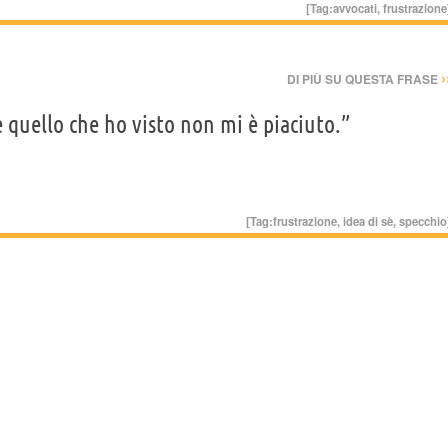
[Tag:
avvocati
,
frustrazione
›
DI PIÙ SU QUESTA FRASE
 quello che ho visto non mi è piaciuto.”
[Tag:
frustrazione
,
idea di sè
,
specchio