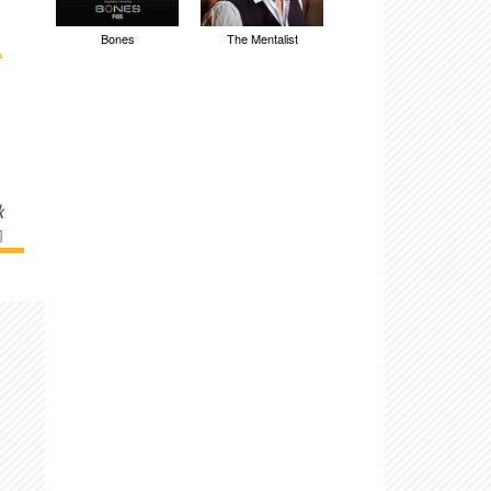
Bones
The Mentalist
›
k
]