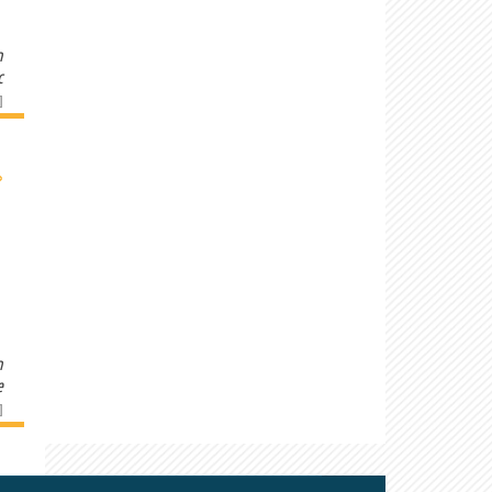
n
c
]
›
n
e
]