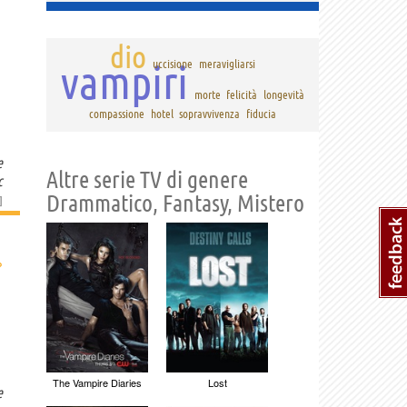
dio
vampiri
uccisione
meravigliarsi
morte
felicità
longevità
compassione
hotel
sopravvivenza
fiducia
e
Altre serie TV di genere
c
Drammatico, Fantasy, Mistero
]
›
The Vampire Diaries
Lost
e