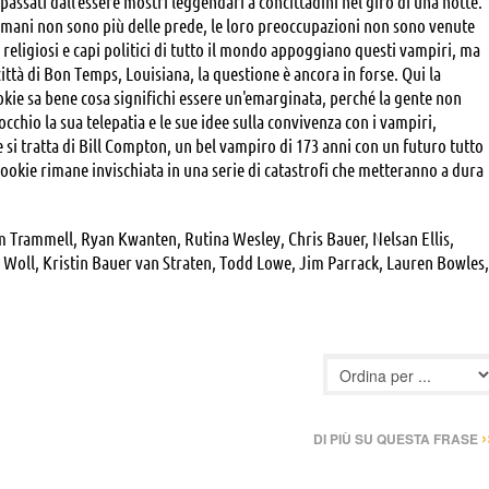
assati dall'essere mostri leggendari a concittadini nel giro di una notte.
umani non sono più delle prede, le loro preoccupazioni non sono venute
religiosi e capi politici di tutto il mondo appoggiano questi vampiri, ma
città di Bon Temps, Louisiana, la questione è ancora in forse. Qui la
kie sa bene cosa significhi essere un'emarginata, perché la gente non
cchio la sua telepatia e le sue idee sulla convivenza con i vampiri,
 si tratta di Bill Compton, un bel vampiro di 173 anni con un futuro tutto
Sookie rimane invischiata in una serie di catastrofi che metteranno a dura
 Trammell, Ryan Kwanten, Rutina Wesley, Chris Bauer, Nelsan Ellis,
Woll, Kristin Bauer van Straten, Todd Lowe, Jim Parrack, Lauren Bowles,
llian, Adina Porter
›
DI PIÙ SU QUESTA FRASE