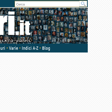
User
area
uri
Varie
Indici A-Z
Blog