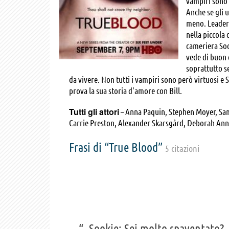
vampiri sono p
Anche se gli 
meno. Leader 
nella piccola 
cameriera Soo
vede di buon o
soprattutto se
da vivere. Non tutti i vampiri sono però virtuosi e 
prova la sua storia d'amore con Bill.
Tutti gli attori
– Anna Paquin, Stephen Moyer, Sam
Carrie Preston, Alexander Skarsgård, Deborah Ann 
Joe Manganiello, William Sanderson, Michael McMi
Frasi di “True Blood”
5 citazioni
“- Sookie: Sei molto spaventato?