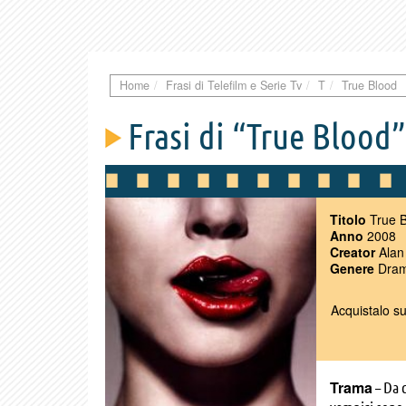
Home
Frasi di Telefilm e Serie Tv
T
True Blood
Frasi di “True Blood”
Titolo
True B
Anno
2008
Creator
Alan 
Genere
Dramm
Acquistalo s
Trama
– Da q