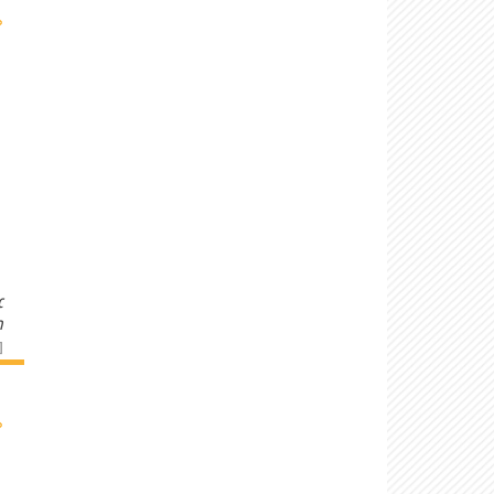
›
c
n
]
›