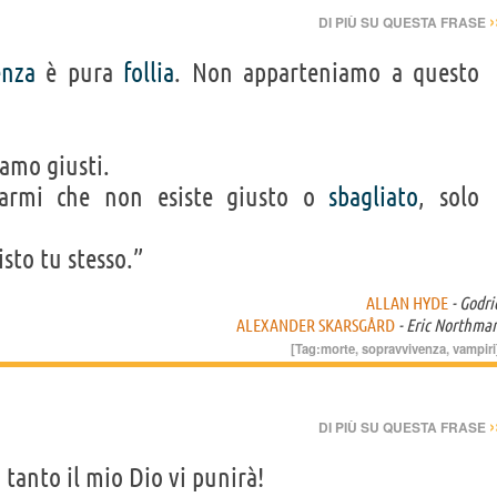
›
DI PIÙ SU QUESTA FRASE
enza
è pura
follia
. Non apparteniamo a questo
iamo giusti.
gnarmi che non esiste giusto o
sbagliato
, solo
sto tu stesso.”
ALLAN HYDE
- Godri
ALEXANDER SKARSGÅRD
- Eric Northma
[Tag:
morte
,
sopravvivenza
,
vampiri
›
DI PIÙ SU QUESTA FRASE
 tanto il mio Dio vi punirà!