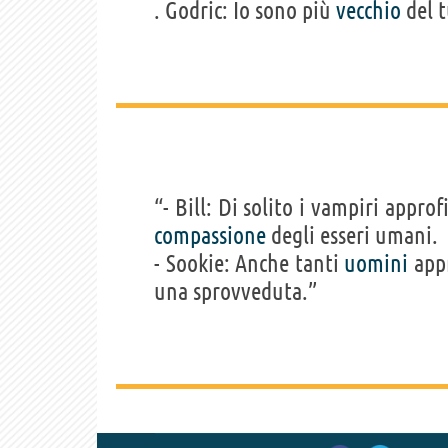
. Godric: Io sono più
vecchio
del t
“- Bill: Di solito i vampiri appro
compassione
degli esseri umani.
- Sookie: Anche tanti
uomini
appr
una sprovveduta.”