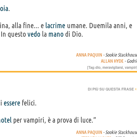
ioia
.
na, alla fine... e
lacrime
umane. Duemila anni, e
. In questo
vedo
la
mano
di Dio.
ANNA PAQUIN
- Sookie Stackhous
ALLAN HYDE
- Godri
[Tag:
dio
,
meravigliarsi
,
vampiri
›
DI PIÙ SU QUESTA FRASE
ui
essere
felici.
hotel
per vampiri, è a prova di luce.”
ANNA PAQUIN
- Sookie Stackhous