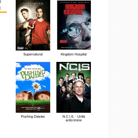
n
]
Supernatural
Kingdom Hospital
Pushing Daisies
N.C.I.S. - Unità
anticrimine