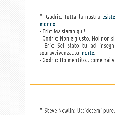
“- Godric: Tutta la nostra
esist
mondo
.
- Eric: Ma siamo qui!
- Godric: Non è giusto. Noi non s
- Eric: Sei stato tu ad inse
sopravvivenza...o
morte
.
- Godric: Ho mentito.. come hai vi
“- Steve Newlin: Uccidetemi pure,