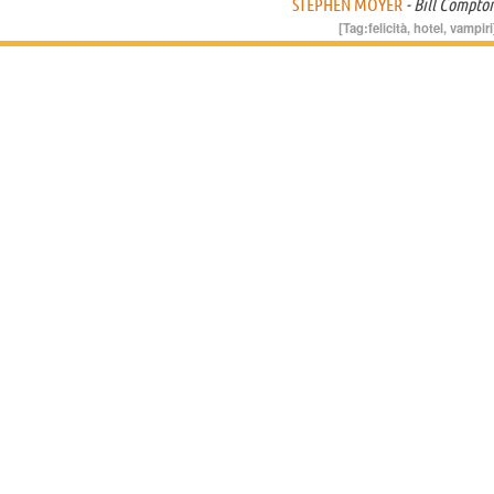
STEPHEN MOYER
- Bill Compto
[Tag:
felicità
,
hotel
,
vampiri