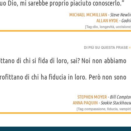
uo Dio, mi sarebbe proprio piaciuto conoscerlo.”
MICHAEL MCMILLIAN
- Steve Newli
ALLAN HYDE
- Godri
[Tag:
dio
,
longevità
,
uccisione
›
DI PIÙ SU QUESTA FRASE
fittano di chi si fida di loro, sai? Noi non abbiamo
ofittano di chi ha fiducia in loro. Però non sono
STEPHEN MOYER
- Bill Compto
ANNA PAQUIN
- Sookie Stackhous
[Tag:
compassione
,
fiducia
,
vampiri