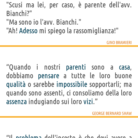
"Scusi ma lei, per caso, è parente dell'avv.
Bianchi?"
"Ma sono io l'avv. Bianchi."
"Ah!
Adesso
mi spiego la rassomiglianza!"
GINO BRAMIERI
“Quando i nostri
parenti
sono a
casa
,
dobbiamo
pensare
a tutte le loro buone
qualità
o sarebbe
impossibile
sopportarli; ma
quando sono assenti, ci consoliamo della loro
assenza
indugiando sui loro
vizi
.”
GEORGE BERNARD SHAW
“Il
problema
dell'incesto è che devi avere a