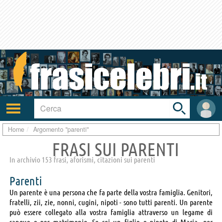
Toggle
search
bar
Attiva/disattiva
User
navigazione
area
Home
Argomento "parenti"
FRASI SUI PARENTI
In archivio 153 frasi, aforismi, citazioni sui parenti
Parenti
Un parente è una persona che fa parte della vostra famiglia. Genitori,
fratelli, zii, zie, nonni, cugini, nipoti - sono tutti parenti. Un parente
può essere collegato alla vostra famiglia attraverso un legame di
sangue o per matrimonio. Se sei un figlio o nipote di Maria, per