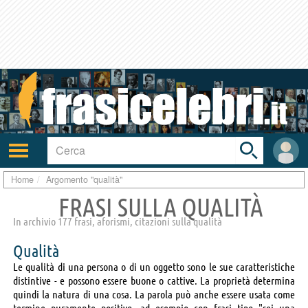
Toggle
search
bar
Attiva/disattiva
User
navigazione
area
Home
Argomento "qualità"
FRASI SULLA QUALITÀ
In archivio 177 frasi, aforismi, citazioni sulla qualità
Qualità
Le qualità di una persona o di un oggetto sono le sue caratteristiche
distintive - e possono essere buone o cattive. La proprietà determina
quindi la natura di una cosa. La parola può anche essere usata come
termine puramente positivo, ad esempio con frasi tipo "sei una