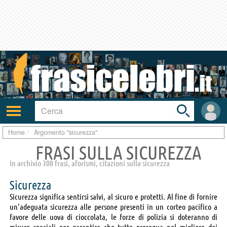
Toggle
search
bar
Attiva/disattiva
User
navigazione
area
Home
Argomento "sicurezza"
FRASI SULLA SICUREZZA
In archivio 300 frasi, aforismi, citazioni sulla sicurezza
Sicurezza
Sicurezza significa sentirsi salvi, al sicuro e protetti. Al fine di fornire
un'adeguata sicurezza alle persone presenti in un corteo pacifico a
favore delle uova di cioccolata, le forze di polizia si doteranno di
misure speciali per garantire che tutto prosegua nel migliore dei