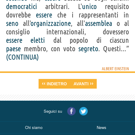
democratici
arbitrari. L'
unico
requisito
dovrebbe
essere
che i rappresentanti in
seno
all'
organizzazione
, all'
assemblea
o al
consiglio internazionali, dovessero
essere
eletti
dal popolo di ciascun
paese
membro, con voto
segreto
. Questi...”
(CONTINUA)
ALBERT EINSTEIN
‹‹
››
INDIETRO
AVANTI
Seguici su
Chi siamo
News